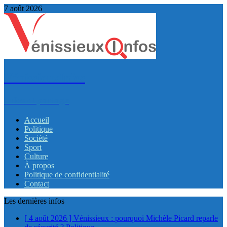
7 août 2026
VénissieuxInfos
Infos et partage
Accueil
Politique
Société
Sport
Culture
À propos
Politique de confidentialité
Contact
Les dernières infos
[ 4 août 2026 ]
Vénissieux : pourquoi Michèle Picard reparle