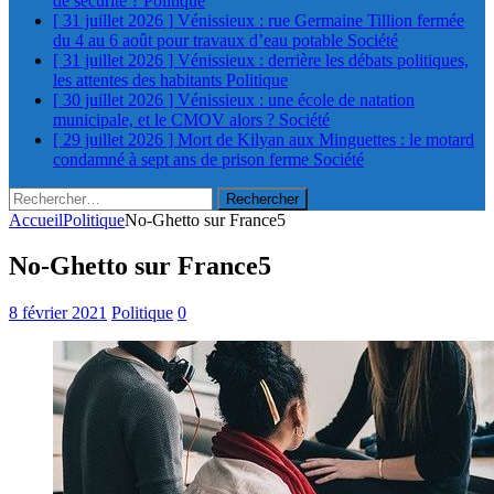
de sécurité ?
Politique
[ 31 juillet 2026 ]
Vénissieux : rue Germaine Tillion fermée
du 4 au 6 août pour travaux d’eau potable
Société
[ 31 juillet 2026 ]
Vénissieux : derrière les débats politiques,
les attentes des habitants
Politique
[ 30 juillet 2026 ]
Vénissieux : une école de natation
municipale, et le CMOV alors ?
Société
[ 29 juillet 2026 ]
Mort de Kilyan aux Minguettes : le motard
condamné à sept ans de prison ferme
Société
Rechercher :
Accueil
Politique
No-Ghetto sur France5
No-Ghetto sur France5
8 février 2021
Politique
0