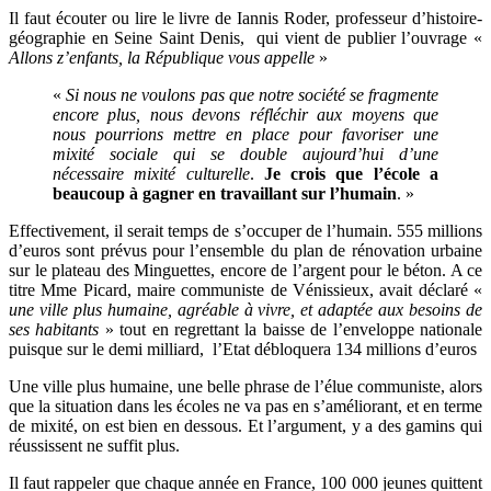
Il faut écouter ou lire le livre de Iannis Roder, professeur d’histoire-
géographie en Seine Saint Denis, qui vient de publier l’ouvrage «
Allons z’enfants, la République vous appelle
»
«
Si nous ne voulons pas que notre société se fragmente
encore plus, nous devons réfléchir aux moyens que
nous pourrions mettre en place pour favoriser une
mixité sociale qui se double aujourd’hui d’une
nécessaire mixité culturelle
.
Je crois que l’école a
beaucoup à gagner en travaillant sur l’humain
. »
Effectivement, il serait temps de s’occuper de l’humain. 555 millions
d’euros sont prévus pour l’ensemble du plan de rénovation urbaine
sur le plateau des Minguettes, encore de l’argent pour le béton. A ce
titre Mme Picard, maire communiste de Vénissieux, avait déclaré «
une ville plus humaine, agréable à vivre, et adaptée aux besoins de
ses habitants
» tout en regrettant la baisse de l’enveloppe nationale
puisque sur le demi milliard, l’Etat débloquera 134 millions d’euros
Une ville plus humaine, une belle phrase de l’élue communiste, alors
que la situation dans les écoles ne va pas en s’améliorant, et en terme
de mixité, on est bien en dessous. Et l’argument, y a des gamins qui
réussissent ne suffit plus.
Il faut rappeler que chaque année en France, 100 000 jeunes quittent