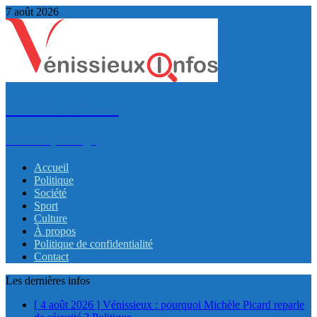
7 août 2026
VénissieuxInfos
Infos et partage
Accueil
Politique
Société
Sport
Culture
À propos
Politique de confidentialité
Contact
Les dernières infos
[ 4 août 2026 ]
Vénissieux : pourquoi Michèle Picard reparle