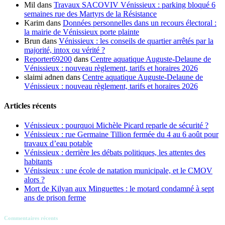
Mil
dans
Travaux SACOVIV Vénissieux : parking bloqué 6
semaines rue des Martyrs de la Résistance
Karim
dans
Données personnelles dans un recours électoral :
la mairie de Vénissieux porte plainte
Brun
dans
Vénissieux : les conseils de quartier arrêtés par la
majorité, intox ou vérité ?
Reporter69200
dans
Centre aquatique Auguste-Delaune de
Vénissieux : nouveau règlement, tarifs et horaires 2026
slaimi adnen
dans
Centre aquatique Auguste-Delaune de
Vénissieux : nouveau règlement, tarifs et horaires 2026
Articles récents
Vénissieux : pourquoi Michèle Picard reparle de sécurité ?
Vénissieux : rue Germaine Tillion fermée du 4 au 6 août pour
travaux d’eau potable
Vénissieux : derrière les débats politiques, les attentes des
habitants
Vénissieux : une école de natation municipale, et le CMOV
alors ?
Mort de Kilyan aux Minguettes : le motard condamné à sept
ans de prison ferme
Commentaires récents