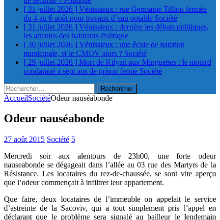
de sécurité ?
Politique
[ 31 juillet 2026 ]
Vénissieux : rue Germaine Tillion fermée
du 4 au 6 août pour travaux d’eau potable
Société
[ 31 juillet 2026 ]
Vénissieux : derrière les débats politiques,
les attentes des habitants
Politique
[ 30 juillet 2026 ]
Vénissieux : une école de natation
municipale, et le CMOV alors ?
Société
[ 29 juillet 2026 ]
Mort de Kilyan aux Minguettes : le motard
condamné à sept ans de prison ferme
Société
Rechercher :
Accueil
Société
Odeur nauséabonde
Odeur nauséabonde
27 août 2015
Société
5
Mercredi soir aux alentours de 23h00, une forte odeur
nauseabonde se dégageait dans l’allée au 03 rue des Martyrs de la
Résistance. Les locataires du rez-de-chaussée, se sont vite aperçu
que l’odeur commençait à infiltrer leur appartement.
Que faire, deux locataires de l’immeuble on appelait le service
d’astreinte de la Sacoviv, qui a tout simplement pris l’appel en
déclarant que le problème sera signalé au bailleur le lendemain