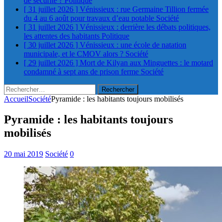
de sécurité ?
Politique
[ 31 juillet 2026 ]
Vénissieux : rue Germaine Tillion fermée
du 4 au 6 août pour travaux d’eau potable
Société
[ 31 juillet 2026 ]
Vénissieux : derrière les débats politiques,
les attentes des habitants
Politique
[ 30 juillet 2026 ]
Vénissieux : une école de natation
municipale, et le CMOV alors ?
Société
[ 29 juillet 2026 ]
Mort de Kilyan aux Minguettes : le motard
condamné à sept ans de prison ferme
Société
Rechercher :
Accueil
Société
Pyramide : les habitants toujours mobilisés
Pyramide : les habitants toujours
mobilisés
20 mai 2019
Société
0