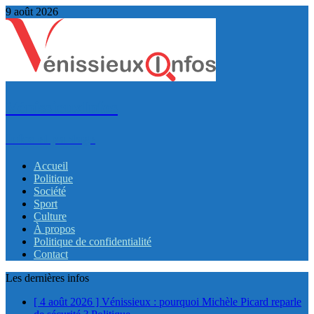
9 août 2026
VénissieuxInfos
Infos et partage
Accueil
Politique
Société
Sport
Culture
À propos
Politique de confidentialité
Contact
Les dernières infos
[ 4 août 2026 ]
Vénissieux : pourquoi Michèle Picard reparle