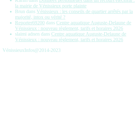
Karim
dans
Données personnelles dans un recours électoral :
la mairie de Vénissieux porte plainte
Brun
dans
Vénissieux : les conseils de quartier arrêtés par la
majorité, intox ou vérité ?
Reporter69200
dans
Centre aquatique Auguste-Delaune de
Vénissieux : nouveau règlement, tarifs et horaires 2026
slaimi adnen
dans
Centre aquatique Auguste-Delaune de
Vénissieux : nouveau règlement, tarifs et horaires 2026
VénissieuxInfos@2014-2023