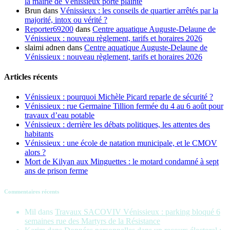
la mairie de Vénissieux porte plainte
Brun
dans
Vénissieux : les conseils de quartier arrêtés par la
majorité, intox ou vérité ?
Reporter69200
dans
Centre aquatique Auguste-Delaune de
Vénissieux : nouveau règlement, tarifs et horaires 2026
slaimi adnen
dans
Centre aquatique Auguste-Delaune de
Vénissieux : nouveau règlement, tarifs et horaires 2026
Articles récents
Vénissieux : pourquoi Michèle Picard reparle de sécurité ?
Vénissieux : rue Germaine Tillion fermée du 4 au 6 août pour
travaux d’eau potable
Vénissieux : derrière les débats politiques, les attentes des
habitants
Vénissieux : une école de natation municipale, et le CMOV
alors ?
Mort de Kilyan aux Minguettes : le motard condamné à sept
ans de prison ferme
Commentaires récents
Mil
dans
Travaux SACOVIV Vénissieux : parking bloqué 6
semaines rue des Martyrs de la Résistance