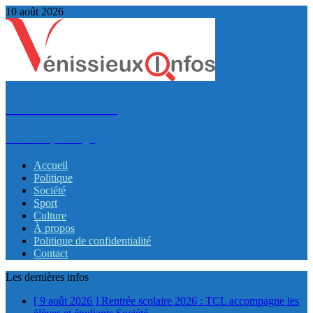
10 août 2026
VénissieuxInfos
Infos et partage
Accueil
Politique
Société
Sport
Culture
À propos
Politique de confidentialité
Contact
Les dernières infos
[ 9 août 2026 ]
Rentrée scolaire 2026 : TCL accompagne les