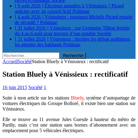
élèves et étudiants
Société
[ 9 août 2026 ]
Élections annulées à Vénissieux ? Picard
anticipe avec un conseil fictif
Politique
[ 4 août 2026 ]
Vénissieux : pourquoi Michèle Picard reparle
de sécurité ?
Politique
[ 31 juillet 2026 ]
Vénissieux : rue Germaine Tillion fermée
du 4 au 6 août pour travaux d’eau potable
Société
[ 31 juillet 2026 ]
Vénissieux : derrière les débats politiques,
les attentes des habitants
Politique
Rechercher :
Accueil
Société
Station Bluely à Vénissieux : rectificatif
Station Bluely à Vénissieux : rectificatif
16 juin 2015
Société
1
Suite à mon article sur les stations
Bluely
, système d’autopartage de
voitures électriques du Groupe Bolloré, il existe bien une station sur
Vénissieux.
Elle se trouve au 11 avenue Jules Guesde à hauteur du métro de
Parilly, mais c’est une station sans bornes d’abonnement avec un
emplacement pour 5 véhicules électriques.