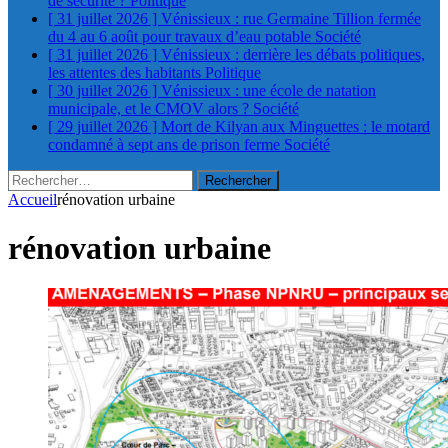
de sécurité ?
Politique
[ 31 juillet 2026 ]
Vénissieux : rue Germaine Tillion fermée
du 4 au 6 août pour travaux d’eau potable
Société
[ 31 juillet 2026 ]
Vénissieux : derrière les débats politiques,
les attentes des habitants
Politique
[ 30 juillet 2026 ]
Vénissieux : une école de natation
municipale, et le CMOV alors ?
Société
[ 29 juillet 2026 ]
Mort de Kilyan aux Minguettes : le motard
condamné à sept ans de prison ferme
Société
Rechercher :
Accueil
rénovation urbaine
rénovation urbaine