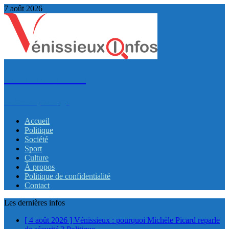
7 août 2026
VénissieuxInfos
Infos et partage
Accueil
Politique
Société
Sport
Culture
À propos
Politique de confidentialité
Contact
Les dernières infos
[ 4 août 2026 ]
Vénissieux : pourquoi Michèle Picard reparle