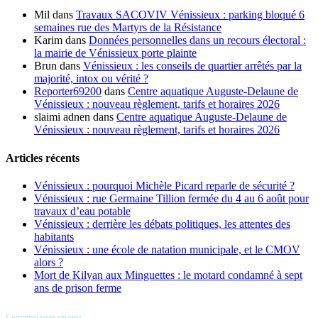
Mil
dans
Travaux SACOVIV Vénissieux : parking bloqué 6
semaines rue des Martyrs de la Résistance
Karim
dans
Données personnelles dans un recours électoral :
la mairie de Vénissieux porte plainte
Brun
dans
Vénissieux : les conseils de quartier arrêtés par la
majorité, intox ou vérité ?
Reporter69200
dans
Centre aquatique Auguste-Delaune de
Vénissieux : nouveau règlement, tarifs et horaires 2026
slaimi adnen
dans
Centre aquatique Auguste-Delaune de
Vénissieux : nouveau règlement, tarifs et horaires 2026
Articles récents
Vénissieux : pourquoi Michèle Picard reparle de sécurité ?
Vénissieux : rue Germaine Tillion fermée du 4 au 6 août pour
travaux d’eau potable
Vénissieux : derrière les débats politiques, les attentes des
habitants
Vénissieux : une école de natation municipale, et le CMOV
alors ?
Mort de Kilyan aux Minguettes : le motard condamné à sept
ans de prison ferme
Commentaires récents