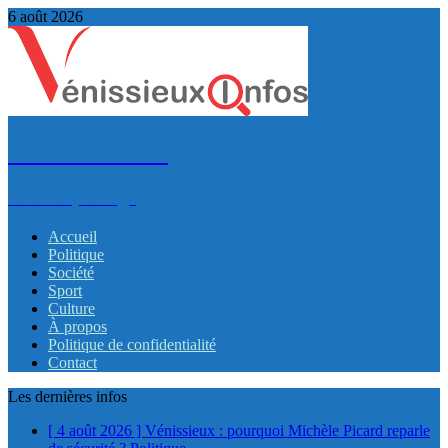
6 août 2026
VénissieuxInfos
Infos et partage
Accueil
Politique
Société
Sport
Culture
À propos
Politique de confidentialité
Contact
Les dernières infos
[ 4 août 2026 ]
Vénissieux : pourquoi Michèle Picard reparle