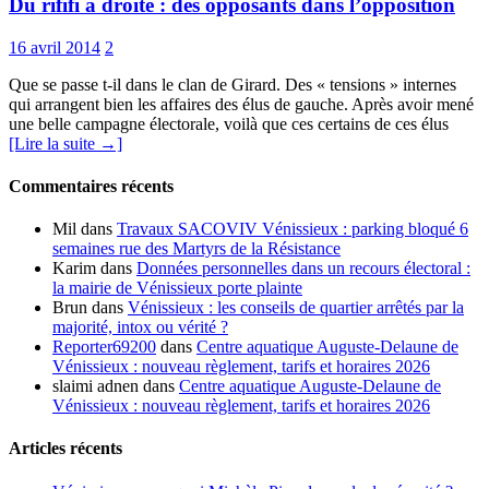
Du rififi à droite : des opposants dans l’opposition
16 avril 2014
2
Que se passe t-il dans le clan de Girard. Des « tensions » internes
qui arrangent bien les affaires des élus de gauche. Après avoir mené
une belle campagne électorale, voilà que ces certains de ces élus
[Lire la suite →]
Commentaires récents
Mil
dans
Travaux SACOVIV Vénissieux : parking bloqué 6
semaines rue des Martyrs de la Résistance
Karim
dans
Données personnelles dans un recours électoral :
la mairie de Vénissieux porte plainte
Brun
dans
Vénissieux : les conseils de quartier arrêtés par la
majorité, intox ou vérité ?
Reporter69200
dans
Centre aquatique Auguste-Delaune de
Vénissieux : nouveau règlement, tarifs et horaires 2026
slaimi adnen
dans
Centre aquatique Auguste-Delaune de
Vénissieux : nouveau règlement, tarifs et horaires 2026
Articles récents