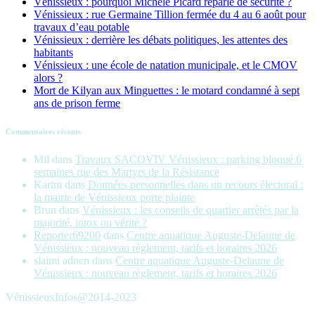
Vénissieux : pourquoi Michèle Picard reparle de sécurité ?
Vénissieux : rue Germaine Tillion fermée du 4 au 6 août pour
travaux d’eau potable
Vénissieux : derrière les débats politiques, les attentes des
habitants
Vénissieux : une école de natation municipale, et le CMOV
alors ?
Mort de Kilyan aux Minguettes : le motard condamné à sept
ans de prison ferme
Commentaires récents
Mil
dans
Travaux SACOVIV Vénissieux : parking bloqué 6
semaines rue des Martyrs de la Résistance
Karim
dans
Données personnelles dans un recours électoral :
la mairie de Vénissieux porte plainte
Brun
dans
Vénissieux : les conseils de quartier arrêtés par la
majorité, intox ou vérité ?
Reporter69200
dans
Centre aquatique Auguste-Delaune de
Vénissieux : nouveau règlement, tarifs et horaires 2026
slaimi adnen
dans
Centre aquatique Auguste-Delaune de
Vénissieux : nouveau règlement, tarifs et horaires 2026
VénissieuxInfos@2014-2023