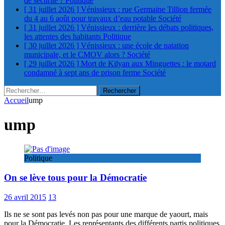
de sécurité ?
Politique
[ 31 juillet 2026 ]
Vénissieux : rue Germaine Tillion fermée
du 4 au 6 août pour travaux d’eau potable
Société
[ 31 juillet 2026 ]
Vénissieux : derrière les débats politiques,
les attentes des habitants
Politique
[ 30 juillet 2026 ]
Vénissieux : une école de natation
municipale, et le CMOV alors ?
Société
[ 29 juillet 2026 ]
Mort de Kilyan aux Minguettes : le motard
condamné à sept ans de prison ferme
Société
Rechercher :
Accueil
ump
ump
Politique
On se lève tous pour la Démocratie
26 avril 2015
13
Ils ne se sont pas levés non pas pour une marque de yaourt, mais
pour la Démocratie. Les représentants des différents partis politiques