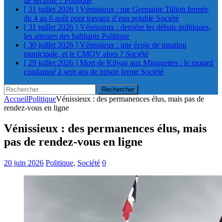
de sécurité ?
Politique
[ 31 juillet 2026 ]
Vénissieux : rue Germaine Tillion fermée
du 4 au 6 août pour travaux d’eau potable
Société
[ 31 juillet 2026 ]
Vénissieux : derrière les débats politiques,
les attentes des habitants
Politique
[ 30 juillet 2026 ]
Vénissieux : une école de natation
municipale, et le CMOV alors ?
Société
[ 29 juillet 2026 ]
Mort de Kilyan aux Minguettes : le motard
condamné à sept ans de prison ferme
Société
Rechercher :
Accueil
Politique
Vénissieux : des permanences élus, mais pas de
rendez-vous en ligne
Vénissieux : des permanences élus, mais
pas de rendez-vous en ligne
20 juin 2026
Politique
,
Société
0