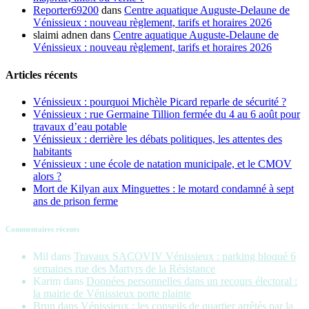
Reporter69200
dans
Centre aquatique Auguste-Delaune de
Vénissieux : nouveau règlement, tarifs et horaires 2026
slaimi adnen
dans
Centre aquatique Auguste-Delaune de
Vénissieux : nouveau règlement, tarifs et horaires 2026
Articles récents
Vénissieux : pourquoi Michèle Picard reparle de sécurité ?
Vénissieux : rue Germaine Tillion fermée du 4 au 6 août pour
travaux d’eau potable
Vénissieux : derrière les débats politiques, les attentes des
habitants
Vénissieux : une école de natation municipale, et le CMOV
alors ?
Mort de Kilyan aux Minguettes : le motard condamné à sept
ans de prison ferme
Commentaires récents
Mil
dans
Travaux SACOVIV Vénissieux : parking bloqué 6
semaines rue des Martyrs de la Résistance
Karim
dans
Données personnelles dans un recours électoral :
la mairie de Vénissieux porte plainte
Brun
dans
Vénissieux : les conseils de quartier arrêtés par la