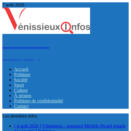
7 août 2026
VénissieuxInfos
Infos et partage
Accueil
Politique
Société
Sport
Culture
À propos
Politique de confidentialité
Contact
Les dernières infos
[ 4 août 2026 ]
Vénissieux : pourquoi Michèle Picard reparle