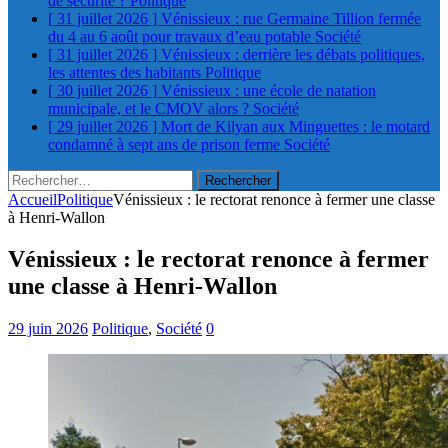
de sécurité ?
Politique
[ 31 juillet 2026 ]
Vénissieux : rue Germaine Tillion fermée
du 4 au 6 août pour travaux d’eau potable
Société
[ 31 juillet 2026 ]
Vénissieux : derrière les débats politiques,
les attentes des habitants
Politique
[ 30 juillet 2026 ]
Vénissieux : une école de natation
municipale, et le CMOV alors ?
Société
[ 29 juillet 2026 ]
Mort de Kilyan aux Minguettes : le motard
condamné à sept ans de prison ferme
Société
Rechercher :
Accueil
Politique
Vénissieux : le rectorat renonce à fermer une classe
à Henri-Wallon
Vénissieux : le rectorat renonce à fermer
une classe à Henri-Wallon
29 juin 2026
Politique
,
Société
0