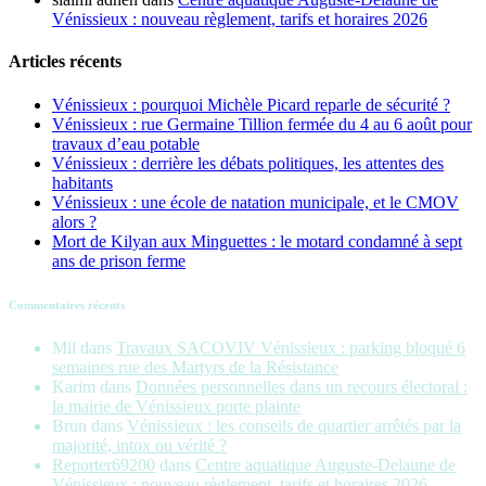
Vénissieux : nouveau règlement, tarifs et horaires 2026
Articles récents
Vénissieux : pourquoi Michèle Picard reparle de sécurité ?
Vénissieux : rue Germaine Tillion fermée du 4 au 6 août pour
travaux d’eau potable
Vénissieux : derrière les débats politiques, les attentes des
habitants
Vénissieux : une école de natation municipale, et le CMOV
alors ?
Mort de Kilyan aux Minguettes : le motard condamné à sept
ans de prison ferme
Commentaires récents
Mil
dans
Travaux SACOVIV Vénissieux : parking bloqué 6
semaines rue des Martyrs de la Résistance
Karim
dans
Données personnelles dans un recours électoral :
la mairie de Vénissieux porte plainte
Brun
dans
Vénissieux : les conseils de quartier arrêtés par la
majorité, intox ou vérité ?
Reporter69200
dans
Centre aquatique Auguste-Delaune de
Vénissieux : nouveau règlement, tarifs et horaires 2026