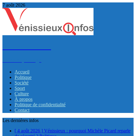
7 août 2026
VénissieuxInfos
Infos et partage
Accueil
Politique
Société
Sport
Culture
À propos
Politique de confidentialité
Contact
Les dernières infos
[ 4 août 2026 ]
Vénissieux : pourquoi Michèle Picard reparle