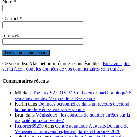
Nom
*
Courriel
*
Site web
Ce site utilise Akismet pour réduire les indésirables.
En savoir plus
sur la façon dont les données de vos commentaires sont traitées
.
Commentaires récents
Mil
dans
Travaux SACOVIV Vénissieux : parking bloqué 6
semaines rue des Martyrs de la Résistance
Karim
dans
Données personnelles dans un recours électoral :
la mairie de Vénissieux porte plainte
Brun
dans
Vénissieux : les conseils de quartier arrêtés par la
majorité, intox ou vérité ?
Reporter69200
dans
Centre aquatique Auguste-Delaune de
Vénissieux : nouveau règlement, tarifs et horaires 2026
slaimi adnen
dans
Centre aquatique Auguste-Delaune de