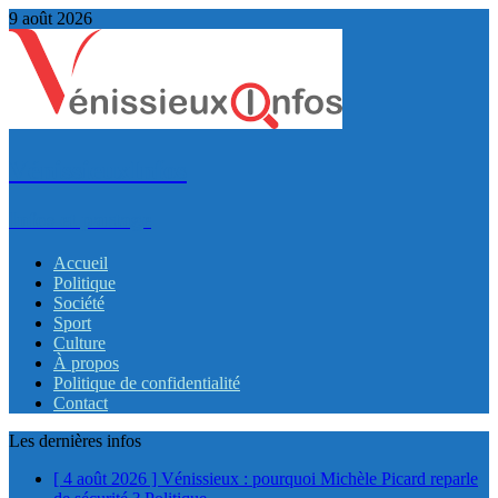
9 août 2026
VénissieuxInfos
Infos et partage
Accueil
Politique
Société
Sport
Culture
À propos
Politique de confidentialité
Contact
Les dernières infos
[ 4 août 2026 ]
Vénissieux : pourquoi Michèle Picard reparle