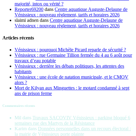
majorité, intox ou vérité ?
Reporter69200
dans
Centre aquatique Auguste-Delaune de
Vénissieux : nouveau règlement, tarifs et horaires 2026
slaimi adnen
dans
Centre aquatique Auguste-Delaune de
Vénissieux : nouveau règlement, tarifs et horaires 2026
Articles récents
Vénissieux : pourquoi Michèle Picard reparle de sécurité ?
Vénissieux : rue Germaine Tillion fermée du 4 au 6 août pour
travaux d’eau potable
Vénissieux : derrière les débats politiques, les attentes des
habitants
Vénissieux : une école de natation municipale, et le CMOV
alors ?
Mort de Kilyan aux Minguettes : le motard condamné à sept
ans de prison ferme
Commentaires récents
Mil
dans
Travaux SACOVIV Vénissieux : parking bloqué 6
semaines rue des Martyrs de la Résistance
Karim
dans
Données personnelles dans un recours électoral :
la mairie de Vénissieux porte plainte