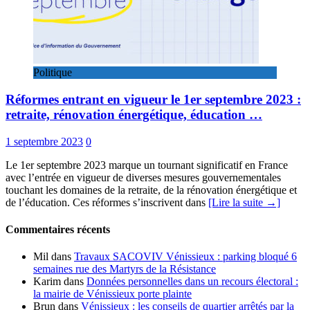
Politique
Réformes entrant en vigueur le 1er septembre 2023 :
retraite, rénovation énergétique, éducation …
1 septembre 2023
0
Le 1er septembre 2023 marque un tournant significatif en France
avec l’entrée en vigueur de diverses mesures gouvernementales
touchant les domaines de la retraite, de la rénovation énergétique et
de l’éducation. Ces réformes s’inscrivent dans
[Lire la suite →]
Commentaires récents
Mil
dans
Travaux SACOVIV Vénissieux : parking bloqué 6
semaines rue des Martyrs de la Résistance
Karim
dans
Données personnelles dans un recours électoral :
la mairie de Vénissieux porte plainte
Brun
dans
Vénissieux : les conseils de quartier arrêtés par la