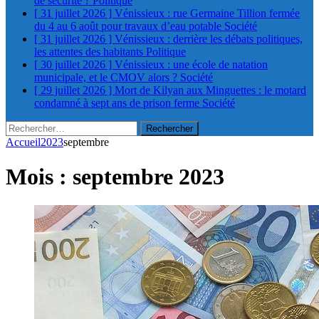
de sécurité ?
Politique
[ 31 juillet 2026 ]
Vénissieux : rue Germaine Tillion fermée
du 4 au 6 août pour travaux d’eau potable
Société
[ 31 juillet 2026 ]
Vénissieux : derrière les débats politiques,
les attentes des habitants
Politique
[ 30 juillet 2026 ]
Vénissieux : une école de natation
municipale, et le CMOV alors ?
Société
[ 29 juillet 2026 ]
Mort de Kilyan aux Minguettes : le motard
condamné à sept ans de prison ferme
Société
Rechercher :
Accueil
2023
septembre
Mois :
septembre 2023