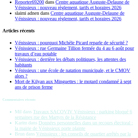
Reporter69200
dans
Centre aquatique Auguste-Delaune de
Vénissieux : nouveau règlement, tarifs et horaires 2026
slaimi adnen
dans
Centre aquatique Auguste-Delaune de
Vénissieux : nouveau règlement, tarifs et horaires 2026
Articles récents
Vénissieux : pourquoi Michèle Picard reparle de sécurité ?
Vénissieux : rue Germaine Tillion fermée du 4 au 6 août pour
travaux d’eau potable
Vénissieux : derrière les débats politiques, les attentes des
habitants
Vénissieux : une école de natation municipale, et le CMOV
alors ?
Mort de Kilyan aux Minguettes : le motard condamné à sept
ans de prison ferme
Commentaires récents
Mil
dans
Travaux SACOVIV Vénissieux : parking bloqué 6
semaines rue des Martyrs de la Résistance
Karim
dans
Données personnelles dans un recours électoral :
la mairie de Vénissieux porte plainte
Brun
dans
Vénissieux : les conseils de quartier arrêtés par la