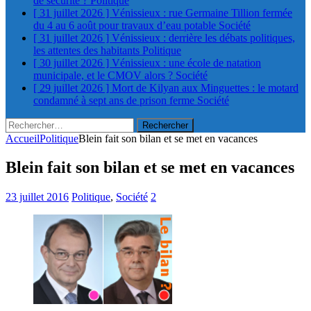
de sécurité ?
Politique
[ 31 juillet 2026 ]
Vénissieux : rue Germaine Tillion fermée
du 4 au 6 août pour travaux d’eau potable
Société
[ 31 juillet 2026 ]
Vénissieux : derrière les débats politiques,
les attentes des habitants
Politique
[ 30 juillet 2026 ]
Vénissieux : une école de natation
municipale, et le CMOV alors ?
Société
[ 29 juillet 2026 ]
Mort de Kilyan aux Minguettes : le motard
condamné à sept ans de prison ferme
Société
Rechercher :
Accueil
Politique
Blein fait son bilan et se met en vacances
Blein fait son bilan et se met en vacances
23 juillet 2016
Politique
,
Société
2