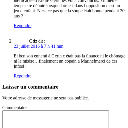
inefficacité d André Gerin les voilà convaincus. En même
temps être député lorsque l on est dans l opposition c est un
jeu d enfant. N est ce pas que la soupe était bonne pendant 20
ans ?
Répondre
Cdz
dit :
23 juillet 2016 à 7 h 41 min
Et ben son ennemi à Gerin c était pas la finance ni le chômage
ni la misère…finalement un copain a Marine!merci de ces
Infos!!
Répondre
Laisser un commentaire
Votre adresse de messagerie ne sera pas publiée.
Commentaire