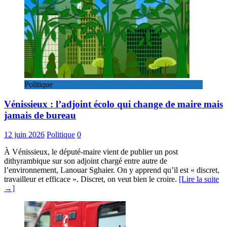
Politique
Vénissieux : l’adjoint écolo qui change de maire mais
jamais de bureau
12 juin 2026
Politique
0
À Vénissieux, le député-maire vient de publier un post
dithyrambique sur son adjoint chargé entre autre de
l’environnement, Lanouar Sghaier. On y apprend qu’il est « discret,
travailleur et efficace ». Discret, on veut bien le croire.
[Lire la suite
→]