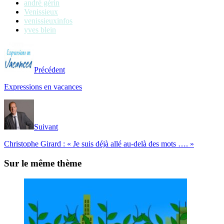
andré gérin
Venissieux
venissieuxinfos
yves blein
Précédent
Expressions en vacances
Suivant
Christophe Girard : « Je suis déjà allé au-delà des mots …. »
Sur le même thème