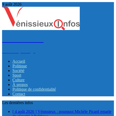
9 août 2026
VénissieuxInfos
Infos et partage
Accueil
Politique
Société
Sport
Culture
À propos
Politique de confidentialité
Contact
Les dernières infos
[ 4 août 2026 ]
Vénissieux : pourquoi Michèle Picard reparle