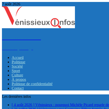
7 août 2026
VénissieuxInfos
Infos et partage
Accueil
Politique
Société
Sport
Culture
À propos
Politique de confidentialité
Contact
Les dernières infos
[ 4 août 2026 ]
Vénissieux : pourquoi Michèle Picard reparle de