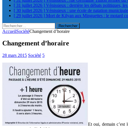
[ 31 juillet 2026 ]
Vénissieux : rue Germaine Tillion fermée du 
[ 31 juillet 2026 ]
Vénissieux : derrière les débats politiques, le
[ 30 juillet 2026 ]
Vénissieux : une école de natation municipa
[ 29 juillet 2026 ]
Mort de Kilyan aux Minguettes : le motard c
Rechercher :
Accueil
Société
Changement d’horaire
Changement d’horaire
28 mars 2015
Société
5
Et oui, demain c’est 