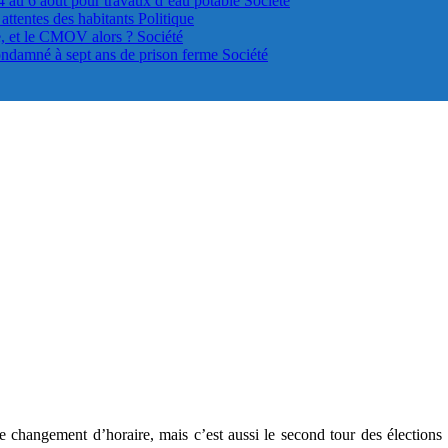
4 au 6 août pour travaux d’eau potable
Société
s attentes des habitants
Politique
le, et le CMOV alors ?
Société
ondamné à sept ans de prison ferme
Société
le changement d’horaire, mais c’est aussi le second tour des élections