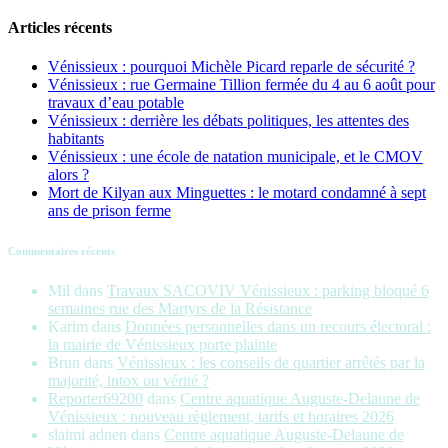
Articles récents
Vénissieux : pourquoi Michèle Picard reparle de sécurité ?
Vénissieux : rue Germaine Tillion fermée du 4 au 6 août pour
travaux d’eau potable
Vénissieux : derrière les débats politiques, les attentes des
habitants
Vénissieux : une école de natation municipale, et le CMOV
alors ?
Mort de Kilyan aux Minguettes : le motard condamné à sept
ans de prison ferme
Commentaires récents
Mil
dans
Travaux SACOVIV Vénissieux : parking bloqué 6
semaines rue des Martyrs de la Résistance
Karim
dans
Données personnelles dans un recours électoral :
la mairie de Vénissieux porte plainte
Brun
dans
Vénissieux : les conseils de quartier arrêtés par la
majorité, intox ou vérité ?
Reporter69200
dans
Centre aquatique Auguste-Delaune de
Vénissieux : nouveau règlement, tarifs et horaires 2026
slaimi adnen
dans
Centre aquatique Auguste-Delaune de