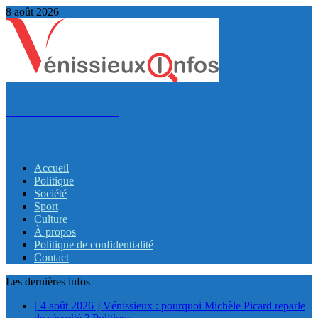
8 août 2026
VénissieuxInfos
Infos et partage
Accueil
Politique
Société
Sport
Culture
À propos
Politique de confidentialité
Contact
Les dernières infos
[ 4 août 2026 ]
Vénissieux : pourquoi Michèle Picard reparle