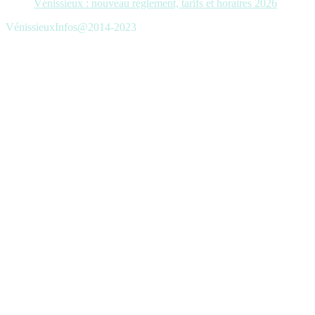
Vénissieux : nouveau règlement, tarifs et horaires 2026
VénissieuxInfos@2014-2023