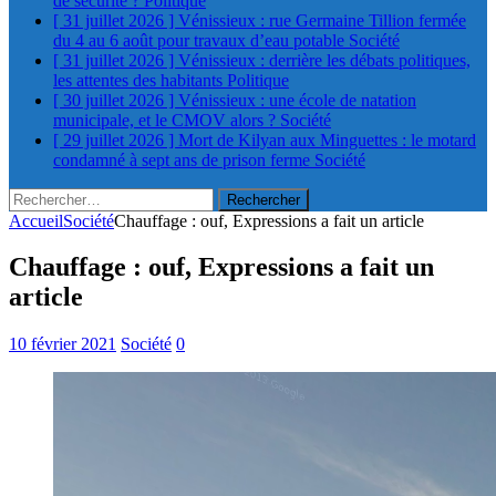
de sécurité ?
Politique
[ 31 juillet 2026 ]
Vénissieux : rue Germaine Tillion fermée
du 4 au 6 août pour travaux d’eau potable
Société
[ 31 juillet 2026 ]
Vénissieux : derrière les débats politiques,
les attentes des habitants
Politique
[ 30 juillet 2026 ]
Vénissieux : une école de natation
municipale, et le CMOV alors ?
Société
[ 29 juillet 2026 ]
Mort de Kilyan aux Minguettes : le motard
condamné à sept ans de prison ferme
Société
Rechercher :
Accueil
Société
Chauffage : ouf, Expressions a fait un article
Chauffage : ouf, Expressions a fait un
article
10 février 2021
Société
0