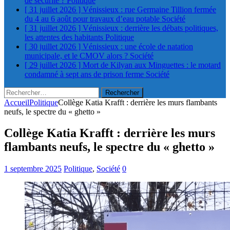
de sécurité ?
Politique
[ 31 juillet 2026 ]
Vénissieux : rue Germaine Tillion fermée
du 4 au 6 août pour travaux d’eau potable
Société
[ 31 juillet 2026 ]
Vénissieux : derrière les débats politiques,
les attentes des habitants
Politique
[ 30 juillet 2026 ]
Vénissieux : une école de natation
municipale, et le CMOV alors ?
Société
[ 29 juillet 2026 ]
Mort de Kilyan aux Minguettes : le motard
condamné à sept ans de prison ferme
Société
Rechercher :
Accueil
Politique
Collège Katia Krafft : derrière les murs flambants
neufs, le spectre du « ghetto »
Collège Katia Krafft : derrière les murs
flambants neufs, le spectre du « ghetto »
1 septembre 2025
Politique
,
Société
0