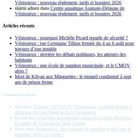
Vénissieux : nouveau règlement, tarifs et horaires 2026
slaimi adnen
dans
Centre aquatique Auguste-Delaune de
Vénissieux : nouveau règlement, tarifs et horaires 2026
Articles récents
Vénissieux : pourquoi Michèle Picard reparle de sécurité ?
Vénissieux : rue Germaine Tillion fermée du 4 au 6 août pour
travaux d’eau potable
Vénissieux : derrière les débats politiques, les attentes des
habitants
Vénissieux : une école de natation municipale, et le CMOV
alors ?
Mort de Kilyan aux Minguettes : le motard condamné à sept
ans de prison ferme
Commentaires récents
Mil
dans
Travaux SACOVIV Vénissieux : parking bloqué 6
semaines rue des Martyrs de la Résistance
Karim
dans
Données personnelles dans un recours électoral :
la mairie de Vénissieux porte plainte
Brun
dans
Vénissieux : les conseils de quartier arrêtés par la
majorité, intox ou vérité ?