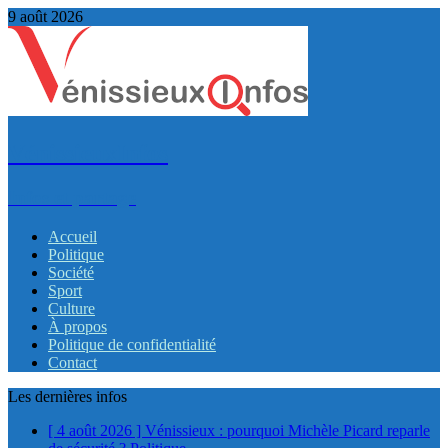
9 août 2026
VénissieuxInfos
Infos et partage
Accueil
Politique
Société
Sport
Culture
À propos
Politique de confidentialité
Contact
Les dernières infos
[ 4 août 2026 ]
Vénissieux : pourquoi Michèle Picard reparle