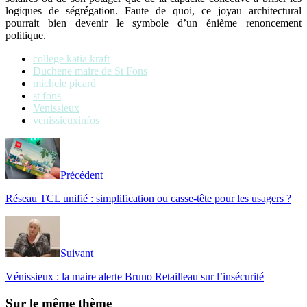
logiques de ségrégation. Faute de quoi, ce joyau architectural
pourrait bien devenir le symbole d’un énième renoncement
politique.
college katia kraft
Duchene maire de St Fons
michele picard
st fons
Venissieux
venissieuxinfos
Précédent
Réseau TCL unifié : simplification ou casse-tête pour les usagers ?
Suivant
Vénissieux : la maire alerte Bruno Retailleau sur l’insécurité
Sur le même thème