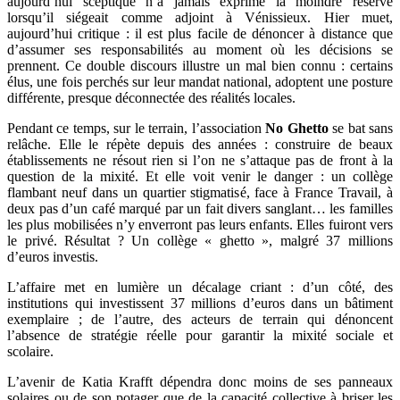
aujourd’hui sceptique n’a jamais exprimé la moindre réserve
lorsqu’il siégeait comme adjoint à Vénissieux. Hier muet,
aujourd’hui critique : il est plus facile de dénoncer à distance que
d’assumer ses responsabilités au moment où les décisions se
prennent. Ce double discours illustre un mal bien connu : certains
élus, une fois perchés sur leur mandat national, adoptent une posture
différente, presque déconnectée des réalités locales.
Pendant ce temps, sur le terrain, l’association
No Ghetto
se bat sans
relâche. Elle le répète depuis des années : construire de beaux
établissements ne résout rien si l’on ne s’attaque pas de front à la
question de la mixité. Et elle voit venir le danger : un collège
flambant neuf dans un quartier stigmatisé, face à France Travail, à
deux pas d’un café marqué par un fait divers sanglant… les familles
les plus mobilisées n’y enverront pas leurs enfants. Elles fuiront vers
le privé. Résultat ? Un collège « ghetto », malgré 37 millions
d’euros investis.
L’affaire met en lumière un décalage criant : d’un côté, des
institutions qui investissent 37 millions d’euros dans un bâtiment
exemplaire ; de l’autre, des acteurs de terrain qui dénoncent
l’absence de stratégie réelle pour garantir la mixité sociale et
scolaire.
L’avenir de Katia Krafft dépendra donc moins de ses panneaux
solaires ou de son potager que de la capacité collective à briser les