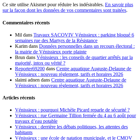
Ce site utilise Akismet pour réduire les indésirables.
En savoir plus
sur la façon dont les données de vos commentaires sont traitées
.
Commentaires récents
Mil
dans
Travaux SACOVIV Vénissieux : parking bloqué 6
semaines rue des Martyrs de la Résistance
Karim
dans
Données personnelles dans un recours électoral :
la mairie de Vénissieux porte plainte
Brun
dans
Vénissieux : les conseils de quartier arrêtés par la
majorité, intox ou vérité ?
Reporter69200
dans
Centre aquatique Auguste-Delaune de
Vénissieux : nouveau règlement, tarifs et horaires 2026
slaimi adnen
dans
Centre aquatique Auguste-Delaune de
Vénissieux : nouveau règlement, tarifs et horaires 2026
Articles récents
Vénissieux : pourquoi Michèle Picard reparle de sécurité ?
Vénissieux : rue Germaine Tillion fermée du 4 au 6 août pour
travaux d’eau potable
Vénissieux : derrière les débats politiques, les attentes des
habitants
Vénissieux : une école de natation municipale, et le CMOV