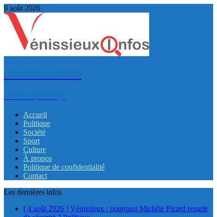
9 août 2026
VénissieuxInfos
Infos et partage
Accueil
Politique
Société
Sport
Culture
À propos
Politique de confidentialité
Contact
Les dernières infos
[ 4 août 2026 ]
Vénissieux : pourquoi Michèle Picard reparle