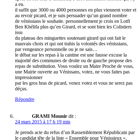
a eu.
il suffit que 3000 ou 4000 personnes en plus viennent voter et
au revoir picard, et je suis persuader qu’un grand nombre
de vénissians le souhaite. personnellement je crois en Lotfi
Ben Khélifa plus qu’en Girard, et se sont bien les Colistiers
issu
du plateau des minguettes soutenant girard qui ont fait le
mauvais choix et qui ont trahis la volontés des vénissians,
par vengeance personnelle ou je ne sais…
le débat sur les repas à la cantine est une fausse excuse la
majorité des communes de droite ou de gauche propose des
repas de substitution. Vous voulez un Maire Proche de vous,
une Mairie ouverte au Vénissans, votez, ne vous faites pas
impressionner
par les gros bras de picard, venez votez et vous ne serez pas
déçus.
Répondre
GRAMI Mounir
dit :
24 mars 2015 à 17 h 19 min
Je prends acte du refus d’un Rassemblement Républicain par
le candidat tête de la liste « Ensemble pour Vénissieux ».