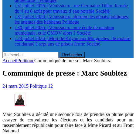
de sécurité ?
Politique
[ 31 juillet 2026 ]
Vénissieux : rue Germaine Tillion fermée
du 4 au 6 août pour travaux d’eau potable
Société
[ 31 juillet 2026 ]
Vénissieux : derrière les débats politiques,
les attentes des habitants
Politique
[ 30 juillet 2026 ]
Vénissieux : une école de natation
municipale, et le CMOV alors ?
Société
[ 29 juillet 2026 ]
Mort de Kilyan aux Minguettes : le motard
condamné à sept ans de prison ferme
Société
Rechercher :
Accueil
Politique
Communiqué de presse : Marc Soubitez
Communiqué de presse : Marc Soubitez
24 mars 2015
Politique
12
Marc Soubitez a décidé une seconde fois de prendre sa plume pour
essayer de convaincre les électeurs et les candidats pour un
rassemblement républicain pour faire face à Mme Picard et au Front
National