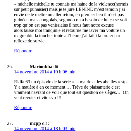
« michelle michelle tu connais ma haine de la violence(hormis
sur petit punaisier) mais je te jure LENINE m’est temoin j’ai
envie de te mettre un aller retour, en premier lieu il n’est pas
guinéen mais congolais, segundo on à besoin de lui ca se voit
trop qu’on est pas venissiains il nous faut notre excuse
alors laisse moi tranquille et retourne me laver ma voiture un
magrehbin la toucher toute a l’heure j’ai failli la bruler par
reflexe de survie
Répondre
Marionbba
dit :
14 novembre 2014 à 19 h 06 min
Ridfa 69 un épisode de la série « la mairie et les abeilles » stp.
Y a matière à en ce moment … Trève de plaisanterie c est
vraiment navrant de voir que tout est question de sièges…. On
veut revoter et vite svp !!!
Répondre
mcpp
dit :
14 novembre 2014 à 18 h 03 min