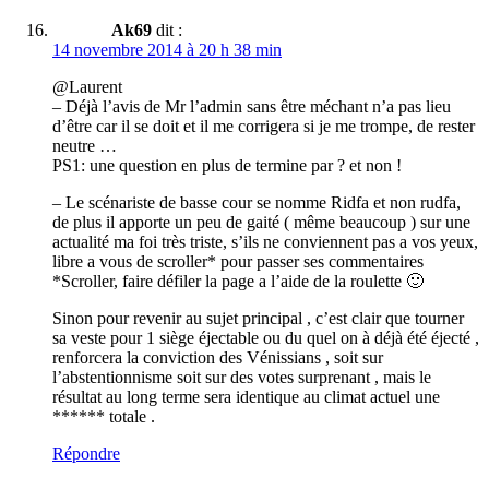
Ak69
dit :
14 novembre 2014 à 20 h 38 min
@Laurent
– Déjà l’avis de Mr l’admin sans être méchant n’a pas lieu
d’être car il se doit et il me corrigera si je me trompe, de rester
neutre …
PS1: une question en plus de termine par ? et non !
– Le scénariste de basse cour se nomme Ridfa et non rudfa,
de plus il apporte un peu de gaité ( même beaucoup ) sur une
actualité ma foi très triste, s’ils ne conviennent pas a vos yeux,
libre a vous de scroller* pour passer ses commentaires
*Scroller, faire défiler la page a l’aide de la roulette 🙂
Sinon pour revenir au sujet principal , c’est clair que tourner
sa veste pour 1 siège éjectable ou du quel on à déjà été éjecté ,
renforcera la conviction des Vénissians , soit sur
l’abstentionnisme soit sur des votes surprenant , mais le
résultat au long terme sera identique au climat actuel une
****** totale .
Répondre