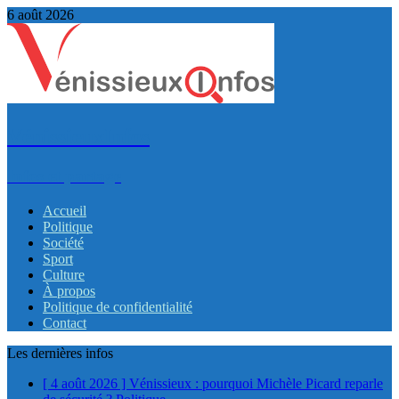
6 août 2026
VénissieuxInfos
Infos et partage
Accueil
Politique
Société
Sport
Culture
À propos
Politique de confidentialité
Contact
Les dernières infos
[ 4 août 2026 ]
Vénissieux : pourquoi Michèle Picard reparle