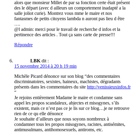
alors que monsieur Millet de par sa fonction certe était présent
des le départ (avec d ailleurs un comportement inadapté a la
salle joliot curie). Montrez vous mme le maire et nos
fantasmes de petits citoyens lambda n auront pas lieu d être
….
@l admin: merci pour le travail de recherche d infos et la
pertinence des articles . Tout ça sans carte de presse!!!
Répondre
LBK
dit :
15 novembre 2014 à 20 h 19 min
Michèle Picard dénonce sur son blog “des commentaires
discriminatoires, sexistes, haineux, machistes, dégradants
présents dans les commentaires du site
http://venissieuxinfos.fr
“
Je rejoins entièrement Madame le maire et condamne sans
appel les propos scandaleux, abjectes et misogynes, s’ils
existent, mais ce n’est pas ce je lis sur ce blog…je ne retrouve
rien de ce qu elle dénonce
Je souhaite d’ailleurs que nous soyons nombreux à
condamner tous les propos misogynes, racistes, antisémites,
antimusulmans, antihomosexuels, antiroms, etc.