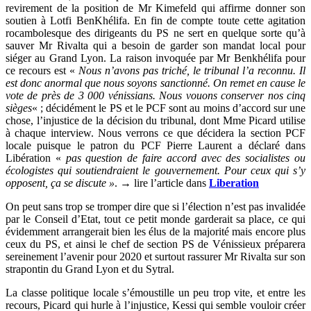
revirement de la position de Mr Kimefeld qui affirme donner son
soutien à Lotfi BenKhélifa. En fin de compte toute cette agitation
rocambolesque des dirigeants du PS ne sert en quelque sorte qu’à
sauver Mr Rivalta qui a besoin de garder son mandat local pour
siéger au Grand Lyon. La raison invoquée par Mr Benkhélifa pour
ce recours est «
Nous n’avons pas triché, le tribunal l’a reconnu. Il
est donc anormal que nous soyons sanctionné. On remet en cause le
vote de près de 3 000 vénissians. Nous vouons conserver nos cinq
sièges
« ; décidément le PS et le PCF sont au moins d’accord sur une
chose, l’injustice de la décision du tribunal, dont Mme Picard utilise
à chaque interview. Nous verrons ce que décidera la section PCF
locale puisque le patron du PCF Pierre Laurent a déclaré dans
Libération «
pas question de faire accord avec des socialistes ou
écologistes qui soutiendraient le gouvernement. Pour ceux qui s’y
opposent, ça se discute »
. → lire l’article dans
Liberation
On peut sans trop se tromper dire que si l’élection n’est pas invalidée
par le Conseil d’Etat, tout ce petit monde garderait sa place, ce qui
évidemment arrangerait bien les élus de la majorité mais encore plus
ceux du PS, et ainsi le chef de section PS de Vénissieux préparera
sereinement l’avenir pour 2020 et surtout rassurer Mr Rivalta sur son
strapontin du Grand Lyon et du Sytral.
La classe politique locale s’émoustille un peu trop vite, et entre les
recours, Picard qui hurle à l’injustice, Kessi qui semble vouloir créer