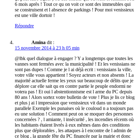
6 mois après ! Tout ce qu on voit ce sont des immeubles qui
se construisent et l absence de parkings ! Pour moi venissieux
est une ville dortoir !
Répondre
Amina
dit :
15 novembre 2014 à 23 h 05 min
@lbk quel dialogue à engager ? Y a longtemps que toutes les
vannes sont fermées avec la municipalité ! Et les venissians ne
sont pas dupes ! Comme je l ai déjà ecrit : venissians la ville,
votre ville vous appartient ! Soyez acteurs et non absents ! La
majorité actuelle ferme les yeux sur beaucoup de délits que je
déplore car elle sait qu en contre partie le peuple endormi ne
votera pas ! Et oui l abstentionnisme est l arme du PC depuis
80 ans ! Alors sortez votre bulletin de vote ! Plus je lis ce blog
et plus j ai l impression que venissieux vit dans un monde
parallele Exemple les punaises où le couloud n a toujours pas
eu une solution ! Comment peut on se moquer des personnes
concernées ? , l amiante, l insécurité , les incendies récents où
les habitants étaient livrés à eux mêmes dans des conditions
plus que déplorables , les attaques à l encontre de l admin de
ce blog , la grande fête du PC financée par la mairie et donc