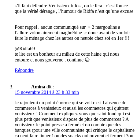
s’il faut défendre Vénissieux infos , on le fera , c’est fou ce
que la vérité dérange , l’humour de Ridfa n’est qu’une excuse
…
Pour rappel , aucun communiqué sur » 2 margoulins a
l’allure volontairement maghrébine » donc avant de vouloir
faire le ménage chez les autres on nettoie chez soi en 1er !!!
@Ridfa69
te lire est un bonheur au milieu de cette haine qui nous
entoure et nous gouverne , continue 😉
Répondre
Amina
dit :
15 novembre 2014 à 23 h 33 min
Je rajouterai un point énorme qui se voit c est l absence de
commerces à venissieux et aussi les commetces qui quittent
venissieux ! Comment expliquez vous que saint fond qui est
plus petit que venissieux dispose de plus de commerces ? A
venissieux le point presse a fermé et on compte que des
banques (pour une ville communiste qui critique le capitalisme
ça peut faire tiquer ) ou des snacks qui ouvrent et ferment 3ou