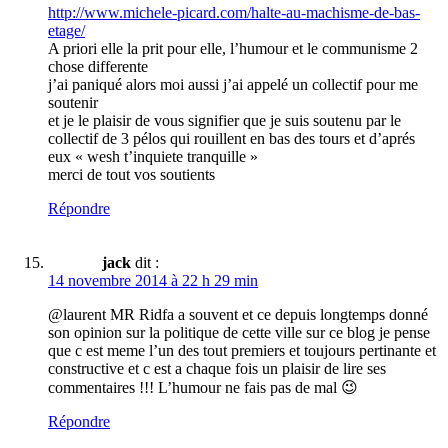
http://www.michele-picard.com/halte-au-machisme-de-bas-
etage/
A priori elle la prit pour elle, l’humour et le communisme 2
chose differente
j’ai paniqué alors moi aussi j’ai appelé un collectif pour me
soutenir
et je le plaisir de vous signifier que je suis soutenu par le
collectif de 3 pélos qui rouillent en bas des tours et d’aprés
eux « wesh t’inquiete tranquille »
merci de tout vos soutients
Répondre
jack
dit :
14 novembre 2014 à 22 h 29 min
@laurent MR Ridfa a souvent et ce depuis longtemps donné
son opinion sur la politique de cette ville sur ce blog je pense
que c est meme l’un des tout premiers et toujours pertinante et
constructive et c est a chaque fois un plaisir de lire ses
commentaires !!! L’humour ne fais pas de mal 😉
Répondre