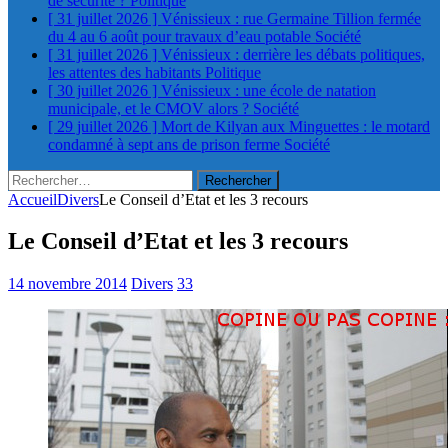
de sécurité ?
Politique
[ 31 juillet 2026 ]
Vénissieux : rue Germaine Tillion fermée
du 4 au 6 août pour travaux d’eau potable
Société
[ 31 juillet 2026 ]
Vénissieux : derrière les débats politiques,
les attentes des habitants
Politique
[ 30 juillet 2026 ]
Vénissieux : une école de natation
municipale, et le CMOV alors ?
Société
[ 29 juillet 2026 ]
Mort de Kilyan aux Minguettes : le motard
condamné à sept ans de prison ferme
Société
Rechercher :
Accueil
Divers
Le Conseil d’Etat et les 3 recours
Le Conseil d’Etat et les 3 recours
14 novembre 2014
Divers
33