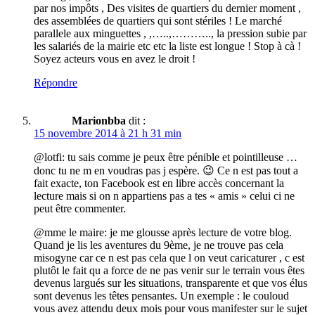
par nos impôts , Des visites de quartiers du dernier moment ,
des assemblées de quartiers qui sont stériles ! Le marché
parallele aux minguettes , ,…..,……….., la pression subie par
les salariés de la mairie etc etc la liste est longue ! Stop à cà !
Soyez acteurs vous en avez le droit !
Répondre
Marionbba
dit :
15 novembre 2014 à 21 h 31 min
@lotfi: tu sais comme je peux être pénible et pointilleuse …
donc tu ne m en voudras pas j espère. 😉 Ce n est pas tout a
fait exacte, ton Facebook est en libre accès concernant la
lecture mais si on n appartiens pas a tes « amis » celui ci ne
peut être commenter.
@mme le maire: je me glousse après lecture de votre blog.
Quand je lis les aventures du 9ème, je ne trouve pas cela
misogyne car ce n est pas cela que l on veut caricaturer , c est
plutôt le fait qu a force de ne pas venir sur le terrain vous êtes
devenus largués sur les situations, transparente et que vos élus
sont devenus les têtes pensantes. Un exemple : le couloud
vous avez attendu deux mois pour vous manifester sur le sujet