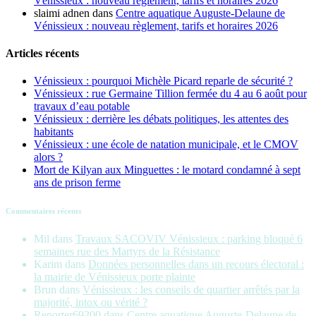
Vénissieux : nouveau règlement, tarifs et horaires 2026
slaimi adnen
dans
Centre aquatique Auguste-Delaune de
Vénissieux : nouveau règlement, tarifs et horaires 2026
Articles récents
Vénissieux : pourquoi Michèle Picard reparle de sécurité ?
Vénissieux : rue Germaine Tillion fermée du 4 au 6 août pour
travaux d’eau potable
Vénissieux : derrière les débats politiques, les attentes des
habitants
Vénissieux : une école de natation municipale, et le CMOV
alors ?
Mort de Kilyan aux Minguettes : le motard condamné à sept
ans de prison ferme
Commentaires récents
Mil
dans
Travaux SACOVIV Vénissieux : parking bloqué 6
semaines rue des Martyrs de la Résistance
Karim
dans
Données personnelles dans un recours électoral :
la mairie de Vénissieux porte plainte
Brun
dans
Vénissieux : les conseils de quartier arrêtés par la
majorité, intox ou vérité ?
Reporter69200
dans
Centre aquatique Auguste-Delaune de