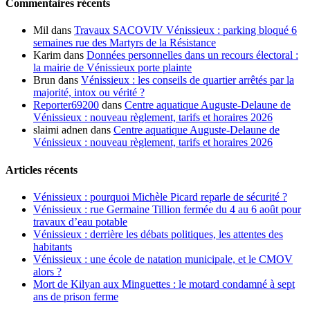
Commentaires récents
Mil
dans
Travaux SACOVIV Vénissieux : parking bloqué 6
semaines rue des Martyrs de la Résistance
Karim
dans
Données personnelles dans un recours électoral :
la mairie de Vénissieux porte plainte
Brun
dans
Vénissieux : les conseils de quartier arrêtés par la
majorité, intox ou vérité ?
Reporter69200
dans
Centre aquatique Auguste-Delaune de
Vénissieux : nouveau règlement, tarifs et horaires 2026
slaimi adnen
dans
Centre aquatique Auguste-Delaune de
Vénissieux : nouveau règlement, tarifs et horaires 2026
Articles récents
Vénissieux : pourquoi Michèle Picard reparle de sécurité ?
Vénissieux : rue Germaine Tillion fermée du 4 au 6 août pour
travaux d’eau potable
Vénissieux : derrière les débats politiques, les attentes des
habitants
Vénissieux : une école de natation municipale, et le CMOV
alors ?
Mort de Kilyan aux Minguettes : le motard condamné à sept
ans de prison ferme