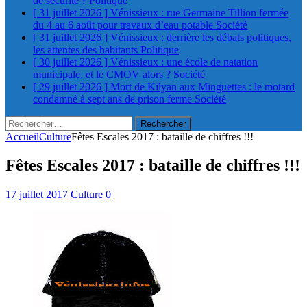
de sécurité ?
Politique
[ 31 juillet 2026 ]
Vénissieux : rue Germaine Tillion fermée
du 4 au 6 août pour travaux d’eau potable
Société
[ 31 juillet 2026 ]
Vénissieux : derrière les débats politiques,
les attentes des habitants
Politique
[ 30 juillet 2026 ]
Vénissieux : une école de natation
municipale, et le CMOV alors ?
Société
[ 29 juillet 2026 ]
Mort de Kilyan aux Minguettes : le motard
condamné à sept ans de prison ferme
Société
Rechercher :
Accueil
Culture
Fêtes Escales 2017 : bataille de chiffres !!!
Fêtes Escales 2017 : bataille de chiffres !!!
17 juillet 2017
Culture
0