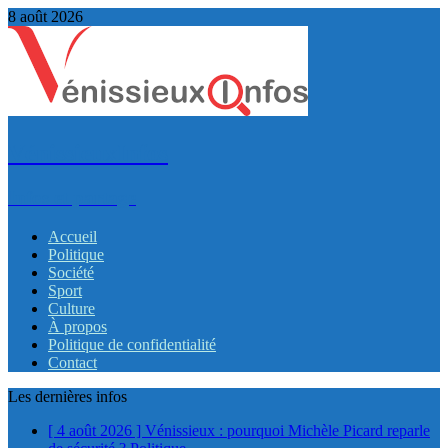
8 août 2026
VénissieuxInfos
Infos et partage
Accueil
Politique
Société
Sport
Culture
À propos
Politique de confidentialité
Contact
Les dernières infos
[ 4 août 2026 ]
Vénissieux : pourquoi Michèle Picard reparle