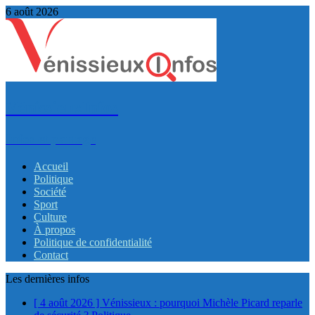
6 août 2026
VénissieuxInfos
Infos et partage
Accueil
Politique
Société
Sport
Culture
À propos
Politique de confidentialité
Contact
Les dernières infos
[ 4 août 2026 ]
Vénissieux : pourquoi Michèle Picard reparle