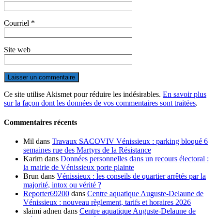
Courriel
*
Site web
Ce site utilise Akismet pour réduire les indésirables.
En savoir plus
sur la façon dont les données de vos commentaires sont traitées
.
Commentaires récents
Mil
dans
Travaux SACOVIV Vénissieux : parking bloqué 6
semaines rue des Martyrs de la Résistance
Karim
dans
Données personnelles dans un recours électoral :
la mairie de Vénissieux porte plainte
Brun
dans
Vénissieux : les conseils de quartier arrêtés par la
majorité, intox ou vérité ?
Reporter69200
dans
Centre aquatique Auguste-Delaune de
Vénissieux : nouveau règlement, tarifs et horaires 2026
slaimi adnen
dans
Centre aquatique Auguste-Delaune de