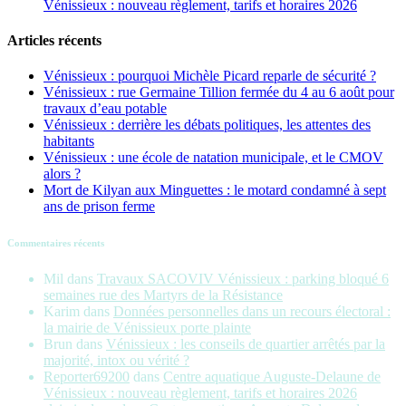
Vénissieux : nouveau règlement, tarifs et horaires 2026
Articles récents
Vénissieux : pourquoi Michèle Picard reparle de sécurité ?
Vénissieux : rue Germaine Tillion fermée du 4 au 6 août pour
travaux d’eau potable
Vénissieux : derrière les débats politiques, les attentes des
habitants
Vénissieux : une école de natation municipale, et le CMOV
alors ?
Mort de Kilyan aux Minguettes : le motard condamné à sept
ans de prison ferme
Commentaires récents
Mil
dans
Travaux SACOVIV Vénissieux : parking bloqué 6
semaines rue des Martyrs de la Résistance
Karim
dans
Données personnelles dans un recours électoral :
la mairie de Vénissieux porte plainte
Brun
dans
Vénissieux : les conseils de quartier arrêtés par la
majorité, intox ou vérité ?
Reporter69200
dans
Centre aquatique Auguste-Delaune de
Vénissieux : nouveau règlement, tarifs et horaires 2026