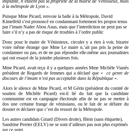
implanté, n’étaient pas la propriété de la mairie de Vénissieux, mais
à la métropole de Lyon »
.
Puisque Mme Picard, renvoie la balle à la Métropole, David
Kimelfeld s’est prononcé en condamnant fortement les propos tenus
par l’imam Nader Abou Anas, mais que l’interdiction ne peut pas se
faire s’il n’y a pas de risque de troubles à l’ordre public
Donc pour le maire de Vénissieux, circuler y a rien à voir, bizarre
voire même étrange que Mme Le maire n,’ait pas pris la peine de
condamner ou pas, et de ne pas répondre elle-même aux journalistes
qui ont essayé de la joindre plusieurs fois.
Mme Picard, avait reçu il y a quelques années Mme Michèle Vianès
président de Regards de femmes qui a déclaré que «
ce genre de
discours de l’imam n’est pas acceptable dans la République
».
Alors le silence de Mme Picard, et M Gérin (président du comité de
soutien de Michèle Picard) est-il lié du fait que la candidate
communiste est en campagne électorale afin de ne pas se mettre à
dos une certaine frange de vénissians, ou le fait de se défaire du
dossier et déclarer que c’est du ressort de la Métropole.
Les autres candidats Girard (Divers droite), Blein (sans étiquette),
Sandrine Perrier (EELV) ne se sont d’ailleurs pas non plus exprimés
sur ce sujet.