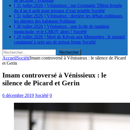
de sécurité ?
Politique
[ 31 juillet 2026 ]
Vénissieux : rue Germaine Tillion fermée
du 4 au 6 août pour travaux d’eau potable
Société
[ 31 juillet 2026 ]
Vénissieux : derrière les débats politiques,
les attentes des habitants
Politique
[ 30 juillet 2026 ]
Vénissieux : une école de natation
municipale, et le CMOV alors ?
Société
[ 29 juillet 2026 ]
Mort de Kilyan aux Minguettes : le motard
condamné à sept ans de prison ferme
Société
Rechercher :
Accueil
Société
Imam controversé à Vénissieux : le silence de Picard
et Gerin
Imam controversé à Vénissieux : le
silence de Picard et Gerin
6 décembre 2019
Société
0