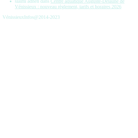
slaimi adnen
dans
Centre aquatique Auguste-Delaune de
Vénissieux : nouveau règlement, tarifs et horaires 2026
VénissieuxInfos@2014-2023