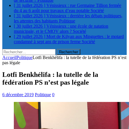
de sécurité ?
Politique
[ 31 juillet 2026 ]
Vénissieux : rue Germaine Tillion fermée
du 4 au 6 août pour travaux d’eau potable
Société
[ 31 juillet 2026 ]
Vénissieux : derrière les débats politiques,
les attentes des habitants
Politique
[ 30 juillet 2026 ]
Vénissieux : une école de natation
municipale, et le CMOV alors ?
Société
[ 29 juillet 2026 ]
Mort de Kilyan aux Minguettes : le motard
condamné à sept ans de prison ferme
Société
Rechercher :
Accueil
Politique
Lotfi Benkhélifa : la tutelle de la fédération PS n’est
pas légale
Lotfi Benkhélifa : la tutelle de la
fédération PS n’est pas légale
6 décembre 2019
Politique
0