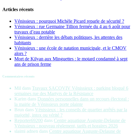
Articles récents
Vénissieux : pourquoi Michèle Picard reparle de sécurité ?
Vénissieux : rue Germaine Tillion fermée du 4 au 6 août pour
travaux d’eau potable
Vénissieux : derrière les débats politiques, les attentes des
habitants
Vénissieux : une école de natation municipale, et le CMOV
alors ?
Mort de Kilyan aux Minguettes : le motard condamné à sept
ans de prison ferme
Commentaires récents
Mil
dans
Travaux SACOVIV Vénissieux : parking bloqué 6
semaines rue des Martyrs de la Résistance
Karim
dans
Données personnelles dans un recours électoral :
la mairie de Vénissieux porte plainte
Brun
dans
Vénissieux : les conseils de quartier arrêtés par la
majorité, intox ou vérité ?
Reporter69200
dans
Centre aquatique Auguste-Delaune de
Vénissieux : nouveau règlement, tarifs et horaires 2026
slaimi adnen
dans
Centre aquatique Auguste-Delaune de