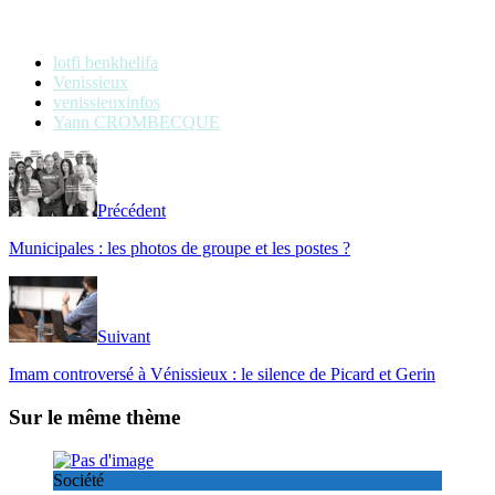
lotfi benkhelifa
Venissieux
venissieuxinfos
Yann CROMBECQUE
Précédent
Municipales : les photos de groupe et les postes ?
Suivant
Imam controversé à Vénissieux : le silence de Picard et Gerin
Sur le même thème
Société