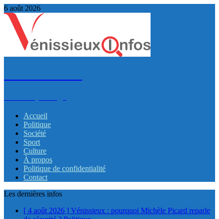
6 août 2026
VénissieuxInfos
Infos et partage
Accueil
Politique
Société
Sport
Culture
À propos
Politique de confidentialité
Contact
Les dernières infos
[ 4 août 2026 ]
Vénissieux : pourquoi Michèle Picard reparle