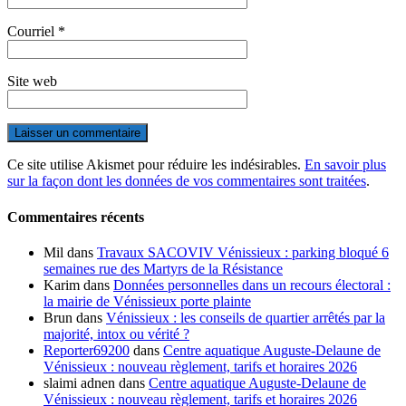
Courriel
*
Site web
Ce site utilise Akismet pour réduire les indésirables.
En savoir plus
sur la façon dont les données de vos commentaires sont traitées
.
Commentaires récents
Mil
dans
Travaux SACOVIV Vénissieux : parking bloqué 6
semaines rue des Martyrs de la Résistance
Karim
dans
Données personnelles dans un recours électoral :
la mairie de Vénissieux porte plainte
Brun
dans
Vénissieux : les conseils de quartier arrêtés par la
majorité, intox ou vérité ?
Reporter69200
dans
Centre aquatique Auguste-Delaune de
Vénissieux : nouveau règlement, tarifs et horaires 2026
slaimi adnen
dans
Centre aquatique Auguste-Delaune de
Vénissieux : nouveau règlement, tarifs et horaires 2026