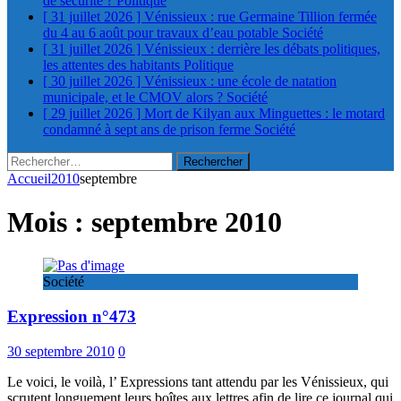
de sécurité ?
Politique
[ 31 juillet 2026 ]
Vénissieux : rue Germaine Tillion fermée
du 4 au 6 août pour travaux d’eau potable
Société
[ 31 juillet 2026 ]
Vénissieux : derrière les débats politiques,
les attentes des habitants
Politique
[ 30 juillet 2026 ]
Vénissieux : une école de natation
municipale, et le CMOV alors ?
Société
[ 29 juillet 2026 ]
Mort de Kilyan aux Minguettes : le motard
condamné à sept ans de prison ferme
Société
Rechercher :
Accueil
2010
septembre
Mois :
septembre 2010
Société
Expression n°473
30 septembre 2010
0
Le voici, le voilà, l’ Expressions tant attendu par les Vénissieux, qui
scrutent longuement leurs boîtes aux lettres afin de lire ce journal qui