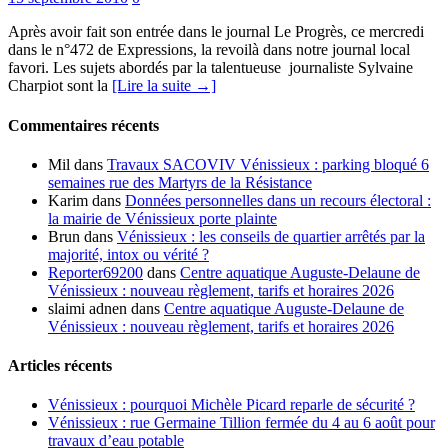
Après avoir fait son entrée dans le journal Le Progrès, ce mercredi
dans le n°472 de Expressions, la revoilà dans notre journal local
favori. Les sujets abordés par la talentueuse journaliste Sylvaine
Charpiot sont la
[Lire la suite →]
Commentaires récents
Mil
dans
Travaux SACOVIV Vénissieux : parking bloqué 6
semaines rue des Martyrs de la Résistance
Karim
dans
Données personnelles dans un recours électoral :
la mairie de Vénissieux porte plainte
Brun
dans
Vénissieux : les conseils de quartier arrêtés par la
majorité, intox ou vérité ?
Reporter69200
dans
Centre aquatique Auguste-Delaune de
Vénissieux : nouveau règlement, tarifs et horaires 2026
slaimi adnen
dans
Centre aquatique Auguste-Delaune de
Vénissieux : nouveau règlement, tarifs et horaires 2026
Articles récents
Vénissieux : pourquoi Michèle Picard reparle de sécurité ?
Vénissieux : rue Germaine Tillion fermée du 4 au 6 août pour
travaux d’eau potable