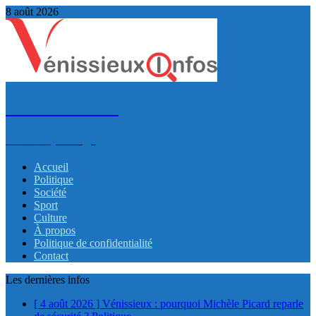
8 août 2026
VénissieuxInfos
Infos et partage
Accueil
Politique
Société
Sport
Culture
À propos
Politique de confidentialité
Contact
Les dernières infos
[ 4 août 2026 ]
Vénissieux : pourquoi Michèle Picard reparle