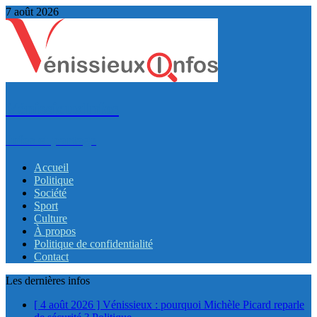
7 août 2026
VénissieuxInfos
Infos et partage
Accueil
Politique
Société
Sport
Culture
À propos
Politique de confidentialité
Contact
Les dernières infos
[ 4 août 2026 ]
Vénissieux : pourquoi Michèle Picard reparle