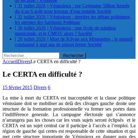
de sécurité ?
Politique
[ 31 juillet 2026 ]
Vénissieux : rue Germaine Tillion fermée
du 4 au 6 août pour travaux d’eau potable
Société
[ 31 juillet 2026 ]
Vénissieux : derrière les débats politiques,
les attentes des habitants
Politique
[ 30 juillet 2026 ]
Vénissieux : une école de natation
municipale, et le CMOV alors ?
Société
[ 29 juillet 2026 ]
Mort de Kilyan aux Minguettes : le motard
condamné à sept ans de prison ferme
Société
Rechercher :
Accueil
Divers
Le CERTA en difficulté ?
Le CERTA en difficulté ?
15 février 2015
Divers
6
La mise à mort du CERTA est inacceptable et la classe politique
vénissiane doit se mobiliser au delà des clivages gauche droite une
structure de la formation professionnelle va fermer ses portes dans
l’indifférence generale. La campagne électorale qui s’annonce
n’arrangera pas les choses car les vrais sujets seront éclipsés et le
CERTA est un sujet central car il participe à l’accès a l’emploi. La
région de gauche qui certes est responsable de cette situation et qui
met cette structure importante de Vénissieux en danger aura des