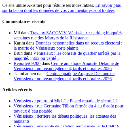
Ce site utilise Akismet pour réduire les indésirables.
En savoir plus
sur la façon dont les données de vos commentaires sont traitées
.
Commentaires récents
Mil
dans
Travaux SACOVIV Vénissieux : parking bloqué 6
semaines rue des Martyrs de la Résistance
Karim
dans
Données personnelles dans un recours électoral :
la mairie de Vénissieux porte plainte
Brun
dans
Vénissieux : les conseils de quartier arrêtés par la
majorité, intox ou vérité ?
Reporter69200
dans
Centre aquatique Auguste-Delaune de
Vénissieux : nouveau règlement, tarifs et horaires 2026
slaimi adnen
dans
Centre aquatique Auguste-Delaune de
Vénissieux : nouveau règlement, tarifs et horaires 2026
Articles récents
Vénissieux : pourquoi Michèle Picard reparle de sécurité ?
Vénissieux : rue Germaine Tillion fermée du 4 au 6 août pour
travaux d’eau potable
Vénissieux : derrière les débats politiques, les attentes des
habitants
Vénissieux : une école de natation municipale, et le CMOV