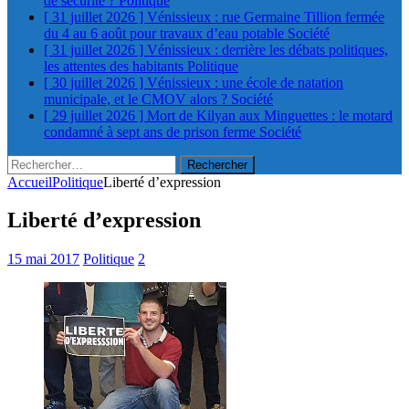
de sécurité ?
Politique
[ 31 juillet 2026 ]
Vénissieux : rue Germaine Tillion fermée
du 4 au 6 août pour travaux d’eau potable
Société
[ 31 juillet 2026 ]
Vénissieux : derrière les débats politiques,
les attentes des habitants
Politique
[ 30 juillet 2026 ]
Vénissieux : une école de natation
municipale, et le CMOV alors ?
Société
[ 29 juillet 2026 ]
Mort de Kilyan aux Minguettes : le motard
condamné à sept ans de prison ferme
Société
Rechercher :
Accueil
Politique
Liberté d’expression
Liberté d’expression
15 mai 2017
Politique
2