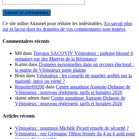
Ce site utilise Akismet pour réduire les indésirables.
En savoir plus
sur la façon dont les données de vos commentaires sont traitées
.
Commentaires récents
Mil
dans
Travaux SACOVIV Vénissieux : parking bloqué 6
semaines rue des Martyrs de la Résistance
Karim
dans
Données personnelles dans un recours électoral :
la mairie de Vénissieux porte plainte
Brun
dans
Vénissieux : les conseils de quartier arrêtés par la
majorité, intox ou vérité ?
Reporter69200
dans
Centre aquatique Auguste-Delaune de
Vénissieux : nouveau règlement, tarifs et horaires 2026
slaimi adnen
dans
Centre aquatique Auguste-Delaune de
Vénissieux : nouveau règlement, tarifs et horaires 2026
Articles récents
Vénissieux : pourquoi Michèle Picard reparle de sécurité ?
Vénissieux : rue Germaine Tillion fermée du 4 au 6 août pour