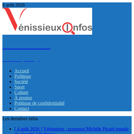
6 août 2026
VénissieuxInfos
Infos et partage
Accueil
Politique
Société
Sport
Culture
À propos
Politique de confidentialité
Contact
Les dernières infos
[ 4 août 2026 ]
Vénissieux : pourquoi Michèle Picard reparle