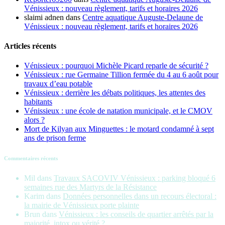
Vénissieux : nouveau règlement, tarifs et horaires 2026
slaimi adnen
dans
Centre aquatique Auguste-Delaune de
Vénissieux : nouveau règlement, tarifs et horaires 2026
Articles récents
Vénissieux : pourquoi Michèle Picard reparle de sécurité ?
Vénissieux : rue Germaine Tillion fermée du 4 au 6 août pour
travaux d’eau potable
Vénissieux : derrière les débats politiques, les attentes des
habitants
Vénissieux : une école de natation municipale, et le CMOV
alors ?
Mort de Kilyan aux Minguettes : le motard condamné à sept
ans de prison ferme
Commentaires récents
Mil
dans
Travaux SACOVIV Vénissieux : parking bloqué 6
semaines rue des Martyrs de la Résistance
Karim
dans
Données personnelles dans un recours électoral :
la mairie de Vénissieux porte plainte
Brun
dans
Vénissieux : les conseils de quartier arrêtés par la
majorité, intox ou vérité ?