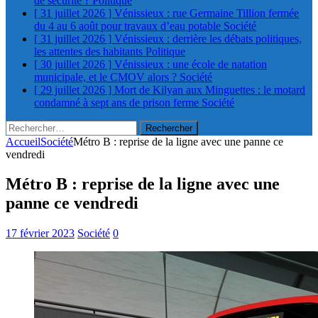
de sécurité ?
Politique
[ 31 juillet 2026 ]
Vénissieux : rue Germaine Tillion fermée
du 4 au 6 août pour travaux d’eau potable
Société
[ 31 juillet 2026 ]
Vénissieux : derrière les débats politiques,
les attentes des habitants
Politique
[ 30 juillet 2026 ]
Vénissieux : une école de natation
municipale, et le CMOV alors ?
Société
[ 29 juillet 2026 ]
Mort de Kilyan aux Minguettes : le motard
condamné à sept ans de prison ferme
Société
Rechercher :
Accueil
Société
Métro B : reprise de la ligne avec une panne ce
vendredi
Métro B : reprise de la ligne avec une
panne ce vendredi
17 février 2023
Société
0