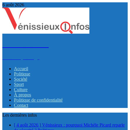
6 août 2026
VénissieuxInfos
Infos et partage
Accueil
Politique
Société
Sport
Culture
À propos
Politique de confidentialité
Contact
Les dernières infos
[ 4 août 2026 ]
Vénissieux : pourquoi Michèle Picard reparle