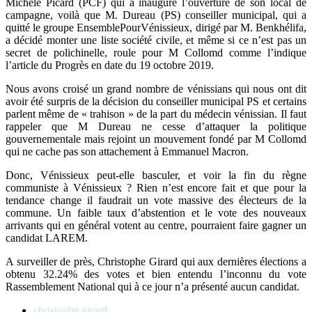
Michèle Picard (PCF) qui a inauguré l’ouverture de son local de
campagne, voilà que M. Dureau (PS) conseiller municipal, qui a
quitté le groupe EnsemblePourVénissieux, dirigé par M. Benkhélifa,
a décidé monter une liste société civile, et même si ce n’est pas un
secret de polichinelle, roule pour M Collomd comme l’indique
l’article du Progrès en date du 19 octobre 2019.
Nous avons croisé un grand nombre de vénissians qui nous ont dit
avoir été surpris de la décision du conseiller municipal PS et certains
parlent même de « trahison » de la part du médecin vénissian. Il faut
rappeler que M Dureau ne cesse d’attaquer la politique
gouvernementale mais rejoint un mouvement fondé par M Collomd
qui ne cache pas son attachement à Emmanuel Macron.
Donc, Vénissieux peut-elle basculer, et voir la fin du règne
communiste à Vénissieux ? Rien n’est encore fait et que pour la
tendance change il faudrait un vote massive des électeurs de la
commune. Un faible taux d’abstention et le vote des nouveaux
arrivants qui en général votent au centre, pourraient faire gagner un
candidat LAREM.
A surveiller de près, Christophe Girard qui aux dernières élections a
obtenu 32.24% des votes et bien entendu l’inconnu du vote
Rassemblement National qui à ce jour n’a présenté aucun candidat.
christophe girard