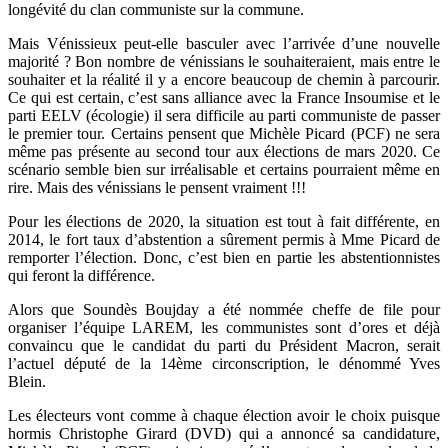
longévité du clan communiste sur la commune.
Mais Vénissieux peut-elle basculer avec l’arrivée d’une nouvelle
majorité ? Bon nombre de vénissians le souhaiteraient, mais entre le
souhaiter et la réalité il y a encore beaucoup de chemin à parcourir.
Ce qui est certain, c’est sans alliance avec la France Insoumise et le
parti EELV (écologie) il sera difficile au parti communiste de passer
le premier tour. Certains pensent que Michèle Picard (PCF) ne sera
même pas présente au second tour aux élections de mars 2020. Ce
scénario semble bien sur irréalisable et certains pourraient même en
rire. Mais des vénissians le pensent vraiment !!!
Pour les élections de 2020, la situation est tout à fait différente, en
2014, le fort taux d’abstention a sûrement permis à Mme Picard de
remporter l’élection. Donc, c’est bien en partie les abstentionnistes
qui feront la différence.
Alors que Soundès Boujday a été nommée cheffe de file pour
organiser l’équipe LAREM, les communistes sont d’ores et déjà
convaincu que le candidat du parti du Président Macron, serait
l’actuel député de la 14ème circonscription, le dénommé Yves
Blein.
Les électeurs vont comme à chaque élection avoir le choix puisque
hormis Christophe Girard (DVD) qui a annoncé sa candidature,