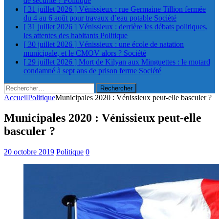
de sécurité ?
Politique
[ 31 juillet 2026 ]
Vénissieux : rue Germaine Tillion fermée
du 4 au 6 août pour travaux d’eau potable
Société
[ 31 juillet 2026 ]
Vénissieux : derrière les débats politiques,
les attentes des habitants
Politique
[ 30 juillet 2026 ]
Vénissieux : une école de natation
municipale, et le CMOV alors ?
Société
[ 29 juillet 2026 ]
Mort de Kilyan aux Minguettes : le motard
condamné à sept ans de prison ferme
Société
Rechercher :
Accueil
Politique
Municipales 2020 : Vénissieux peut-elle basculer ?
Municipales 2020 : Vénissieux peut-elle
basculer ?
20 octobre 2019
Politique
0