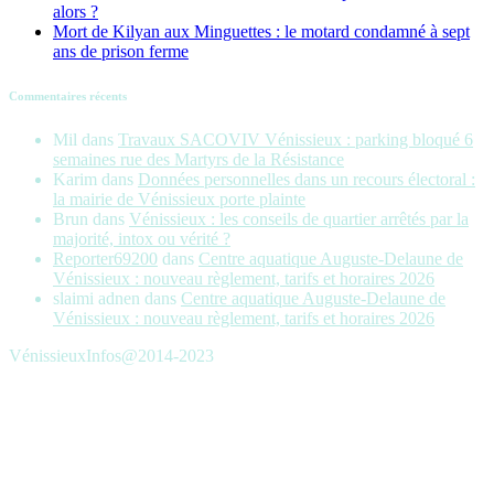
alors ?
Mort de Kilyan aux Minguettes : le motard condamné à sept
ans de prison ferme
Commentaires récents
Mil
dans
Travaux SACOVIV Vénissieux : parking bloqué 6
semaines rue des Martyrs de la Résistance
Karim
dans
Données personnelles dans un recours électoral :
la mairie de Vénissieux porte plainte
Brun
dans
Vénissieux : les conseils de quartier arrêtés par la
majorité, intox ou vérité ?
Reporter69200
dans
Centre aquatique Auguste-Delaune de
Vénissieux : nouveau règlement, tarifs et horaires 2026
slaimi adnen
dans
Centre aquatique Auguste-Delaune de
Vénissieux : nouveau règlement, tarifs et horaires 2026
VénissieuxInfos@2014-2023