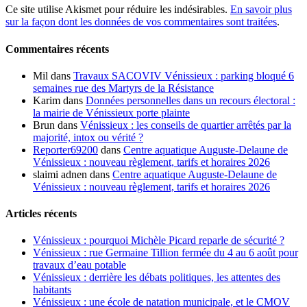
Ce site utilise Akismet pour réduire les indésirables.
En savoir plus
sur la façon dont les données de vos commentaires sont traitées
.
Commentaires récents
Mil
dans
Travaux SACOVIV Vénissieux : parking bloqué 6
semaines rue des Martyrs de la Résistance
Karim
dans
Données personnelles dans un recours électoral :
la mairie de Vénissieux porte plainte
Brun
dans
Vénissieux : les conseils de quartier arrêtés par la
majorité, intox ou vérité ?
Reporter69200
dans
Centre aquatique Auguste-Delaune de
Vénissieux : nouveau règlement, tarifs et horaires 2026
slaimi adnen
dans
Centre aquatique Auguste-Delaune de
Vénissieux : nouveau règlement, tarifs et horaires 2026
Articles récents
Vénissieux : pourquoi Michèle Picard reparle de sécurité ?
Vénissieux : rue Germaine Tillion fermée du 4 au 6 août pour
travaux d’eau potable
Vénissieux : derrière les débats politiques, les attentes des
habitants
Vénissieux : une école de natation municipale, et le CMOV