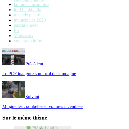
la france insoumise
lotfi benkhelifa
michele picard
municipales 2020
pascal dureau
PS
Venissieux
venissieuxinfos
Précédent
Le PCF inaugure son local de campagne
Suivant
Minguettes : poubelles et voitures incendiées
Sur le même thème