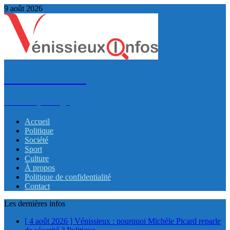
9 août 2026
VénissieuxInfos
Infos et partage
Accueil
Politique
Société
Sport
Culture
À propos
Politique de confidentialité
Contact
Les dernières infos
[ 4 août 2026 ]
Vénissieux : pourquoi Michèle Picard reparle