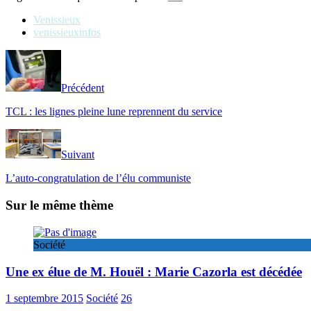
Venissieux
venissieuxinfos
Précédent
TCL : les lignes pleine lune reprennent du service
Suivant
L’auto-congratulation de l’élu communiste
Sur le même thème
Société
Une ex élue de M. Houël : Marie Cazorla est décédée
1 septembre 2015
Société
26