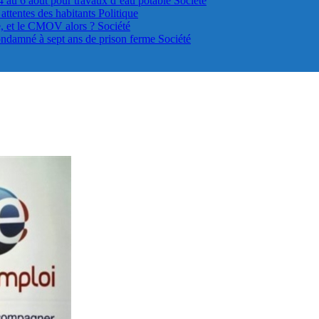
4 au 6 août pour travaux d’eau potable
Société
s attentes des habitants
Politique
le, et le CMOV alors ?
Société
ondamné à sept ans de prison ferme
Société