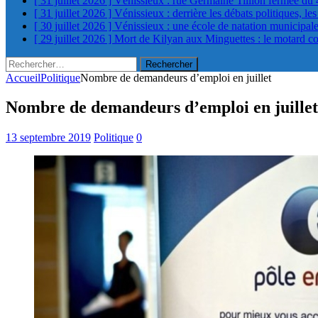
[ 31 juillet 2026 ]
Vénissieux : rue Germaine Tillion fermée du 
[ 31 juillet 2026 ]
Vénissieux : derrière les débats politiques, le
[ 30 juillet 2026 ]
Vénissieux : une école de natation municipa
[ 29 juillet 2026 ]
Mort de Kilyan aux Minguettes : le motard c
Rechercher :
Accueil
Politique
Nombre de demandeurs d’emploi en juillet
Nombre de demandeurs d’emploi en juillet
13 septembre 2019
Politique
0