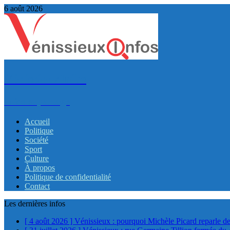
6 août 2026
VénissieuxInfos
Infos et partage
Accueil
Politique
Société
Sport
Culture
À propos
Politique de confidentialité
Contact
Les dernières infos
[ 4 août 2026 ]
Vénissieux : pourquoi Michèle Picard reparle de