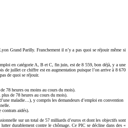
Lyon Grand Parilly. Franchement il n’y a pas quoi se réjouir même si
ploi en catégorie A, B et C, fin juin, est de 8 559, bon déjà, y a une
ois de juillet ce chiffre est en augmentation puisque l’on arrive à 8 670
as de quoi se réjouir.
e. de 78 heures ou moins au cours du mois).
. plus de 78 heures au cours du mois).
n, d’une maladie…), y compris les demandeurs d’emploi en convention
nelle.
 contrats aidés).
nnelle sur un total de 57 milliards d’euros et dont les objectifs sont
t lutter durablement contre le chômage. Ce PIC se décline dans des «