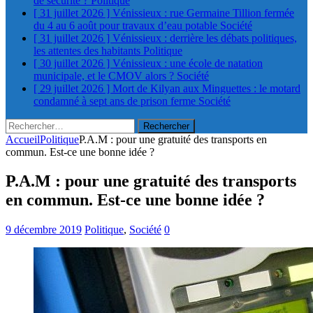
de sécurité ?
Politique
[ 31 juillet 2026 ]
Vénissieux : rue Germaine Tillion fermée
du 4 au 6 août pour travaux d’eau potable
Société
[ 31 juillet 2026 ]
Vénissieux : derrière les débats politiques,
les attentes des habitants
Politique
[ 30 juillet 2026 ]
Vénissieux : une école de natation
municipale, et le CMOV alors ?
Société
[ 29 juillet 2026 ]
Mort de Kilyan aux Minguettes : le motard
condamné à sept ans de prison ferme
Société
Rechercher :
Accueil
Politique
P.A.M : pour une gratuité des transports en
commun. Est-ce une bonne idée ?
P.A.M : pour une gratuité des transports
en commun. Est-ce une bonne idée ?
9 décembre 2019
Politique
,
Société
0