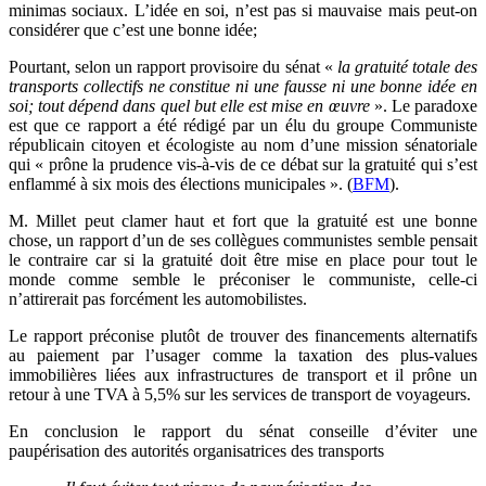
minimas sociaux. L’idée en soi, n’est pas si mauvaise mais peut-on
considérer que c’est une bonne idée;
Pourtant, selon un rapport provisoire du sénat «
la gratuité totale des
transports collectifs ne constitue ni une fausse ni une bonne idée en
soi; tout dépend dans quel but elle est mise en œuvre
». Le paradoxe
est que ce rapport a été rédigé par un élu du groupe Communiste
républicain citoyen et écologiste au nom d’une mission sénatoriale
qui « prône la prudence vis-à-vis de ce débat sur la gratuité qui s’est
enflammé à six mois des élections municipales ». (
BFM
).
M. Millet peut clamer haut et fort que la gratuité est une bonne
chose, un rapport d’un de ses collègues communistes semble pensait
le contraire car si la gratuité doit être mise en place pour tout le
monde comme semble le préconiser le communiste, celle-ci
n’attirerait pas forcément les automobilistes.
Le rapport préconise plutôt de trouver des financements alternatifs
au paiement par l’usager comme la taxation des plus-values
immobilières liées aux infrastructures de transport et il prône un
retour à une TVA à 5,5% sur les services de transport de voyageurs.
En conclusion le rapport du sénat conseille d’éviter une
paupérisation des autorités organisatrices des transports