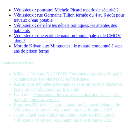
Vénissieux : pourquoi Michèle Picard reparle de sécurité ?
Vénissieux : rue Germaine Tillion fermée du 4 au 6 août pour
travaux d’eau potable
Vénissieux : derrière les débats politiques, les attentes des
habitants
Vénissieux : une école de natation municipale, et le CMOV
alors ?
Mort de Kilyan aux Minguettes : le motard condamné à sept
ans de prison ferme
Commentaires récents
Mil
dans
Travaux SACOVIV Vénissieux : parking bloqué 6
semaines rue des Martyrs de la Résistance
Karim
dans
Données personnelles dans un recours électoral :
la mairie de Vénissieux porte plainte
Brun
dans
Vénissieux : les conseils de quartier arrêtés par la
majorité, intox ou vérité ?
Reporter69200
dans
Centre aquatique Auguste-Delaune de
Vénissieux : nouveau règlement, tarifs et horaires 2026
slaimi adnen
dans
Centre aquatique Auguste-Delaune de
Vénissieux : nouveau règlement, tarifs et horaires 2026