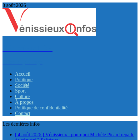
8 août 2026
VénissieuxInfos
Infos et partage
Accueil
Politique
Société
Sport
Culture
À propos
Politique de confidentialité
Contact
Les dernières infos
[ 4 août 2026 ]
Vénissieux : pourquoi Michèle Picard reparle