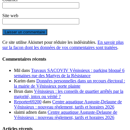
Site web
Ce site utilise Akismet pour réduire les indésirables.
En savoir plus
sur la façon dont les données de vos commentaires sont traitées
.
Commentaires récents
Mil
dans
Travaux SACOVIV Vénissieux : parking bloqué 6
semaines rue des Martyrs de la Résistance
Karim
dans
Données personnelles dans un recours électoral :
la mairie de Vénissieux porte plainte
Brun
dans
Vénissieux : les conseils de quartier arrêtés par la
majorité, intox ou vérité ?
Reporter69200
dans
Centre aquatique Auguste-Delaune de
Vénissieux : nouveau règlement, tarifs et horaires 2026
slaimi adnen
dans
Centre aquatique Auguste-Delaune de
Vénissieux : nouveau règlement, tarifs et horaires 2026
Articles récents