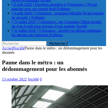
élèves et étudiants
Société
[ 9 août 2026 ]
Élections annulées à Vénissieux ? Picard
anticipe avec un conseil fictif
Politique
[ 4 août 2026 ]
Vénissieux : pourquoi Michèle Picard reparle
de sécurité ?
Politique
[ 31 juillet 2026 ]
Vénissieux : rue Germaine Tillion fermée
du 4 au 6 août pour travaux d’eau potable
Société
[ 31 juillet 2026 ]
Vénissieux : derrière les débats politiques,
les attentes des habitants
Politique
Rechercher :
Accueil
Société
Panne dans le métro : un dédommagement pour les
abonnés
Panne dans le métro : un
dédommagement pour les abonnés
13 octobre 2022
Société
0