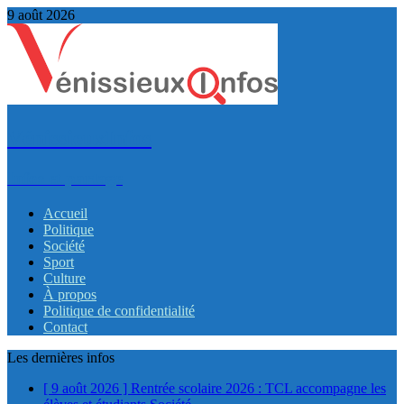
9 août 2026
VénissieuxInfos
Infos et partage
Accueil
Politique
Société
Sport
Culture
À propos
Politique de confidentialité
Contact
Les dernières infos
[ 9 août 2026 ]
Rentrée scolaire 2026 : TCL accompagne les