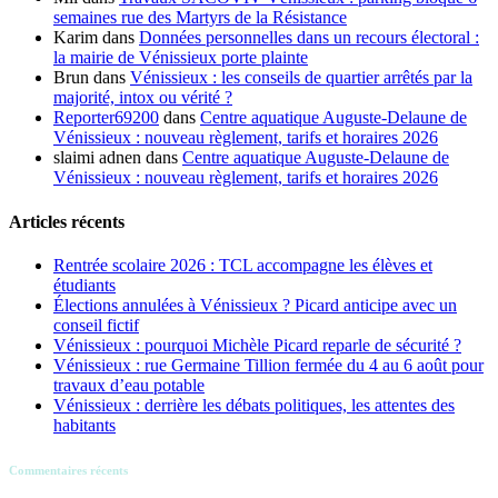
semaines rue des Martyrs de la Résistance
Karim
dans
Données personnelles dans un recours électoral :
la mairie de Vénissieux porte plainte
Brun
dans
Vénissieux : les conseils de quartier arrêtés par la
majorité, intox ou vérité ?
Reporter69200
dans
Centre aquatique Auguste-Delaune de
Vénissieux : nouveau règlement, tarifs et horaires 2026
slaimi adnen
dans
Centre aquatique Auguste-Delaune de
Vénissieux : nouveau règlement, tarifs et horaires 2026
Articles récents
Rentrée scolaire 2026 : TCL accompagne les élèves et
étudiants
Élections annulées à Vénissieux ? Picard anticipe avec un
conseil fictif
Vénissieux : pourquoi Michèle Picard reparle de sécurité ?
Vénissieux : rue Germaine Tillion fermée du 4 au 6 août pour
travaux d’eau potable
Vénissieux : derrière les débats politiques, les attentes des
habitants
Commentaires récents