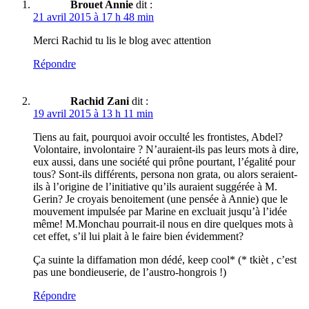
Brouet Annie
dit :
21 avril 2015 à 17 h 48 min
Merci Rachid tu lis le blog avec attention
Répondre
Rachid Zani
dit :
19 avril 2015 à 13 h 11 min
Tiens au fait, pourquoi avoir occulté les frontistes, Abdel?
Volontaire, involontaire ? N’auraient-ils pas leurs mots à dire,
eux aussi, dans une société qui prône pourtant, l’égalité pour
tous? Sont-ils différents, persona non grata, ou alors seraient-
ils à l’origine de l’initiative qu’ils auraient suggérée à M.
Gerin? Je croyais benoitement (une pensée à Annie) que le
mouvement impulsée par Marine en excluait jusqu’à l’idée
même! M.Monchau pourrait-il nous en dire quelques mots à
cet effet, s’il lui plait à le faire bien évidemment?
Ça suinte la diffamation mon dédé, keep cool* (* tkièt , c’est
pas une bondieuserie, de l’austro-hongrois !)
Répondre