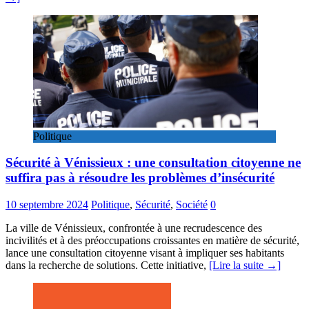
Politique
Sécurité à Vénissieux : une consultation citoyenne ne
suffira pas à résoudre les problèmes d’insécurité
10 septembre 2024
Politique
,
Sécurité
,
Société
0
La ville de Vénissieux, confrontée à une recrudescence des
incivilités et à des préoccupations croissantes en matière de sécurité,
lance une consultation citoyenne visant à impliquer ses habitants
dans la recherche de solutions. Cette initiative,
[Lire la suite →]