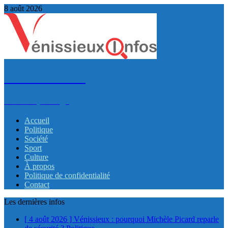
8 août 2026
VénissieuxInfos
Infos et partage
Accueil
Politique
Société
Sport
Culture
À propos
Politique de confidentialité
Contact
Les dernières infos
[ 4 août 2026 ]
Vénissieux : pourquoi Michèle Picard reparle