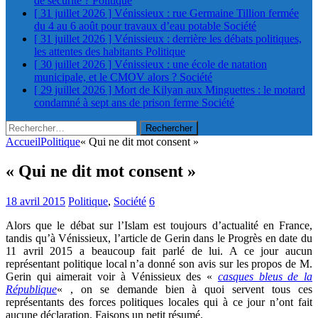
de sécurité ?
Politique
[ 31 juillet 2026 ]
Vénissieux : rue Germaine Tillion fermée
du 4 au 6 août pour travaux d’eau potable
Société
[ 31 juillet 2026 ]
Vénissieux : derrière les débats politiques,
les attentes des habitants
Politique
[ 30 juillet 2026 ]
Vénissieux : une école de natation
municipale, et le CMOV alors ?
Société
[ 29 juillet 2026 ]
Mort de Kilyan aux Minguettes : le motard
condamné à sept ans de prison ferme
Société
Rechercher :
Accueil
Politique
« Qui ne dit mot consent »
« Qui ne dit mot consent »
18 avril 2015
Politique
,
Société
6
Alors que le débat sur l’Islam est toujours d’actualité en France,
tandis qu’à Vénissieux, l’article de Gerin dans le Progrès en date du
11 avril 2015 a beaucoup fait parlé de lui. A ce jour aucun
représentant politique local n’a donné son avis sur les propos de M.
Gerin qui aimerait voir à Vénissieux des «
casques bleus de la
République
« , on se demande bien à quoi servent tous ces
représentants des forces politiques locales qui à ce jour n’ont fait
aucune déclaration. Faisons un petit résumé.