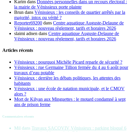
Karim
dans
Données personnelles dans un recours électoral :
la mairie de Vénissieux porte plainte
Brun
dans
Vénissieux : les conseils de quartier arrêtés par la
majorité, intox ou vérité ?
Reporter69200
dans
Centre aquatique Auguste-Delaune de
Vénissieux : nouveau règlement, tarifs et horaires 2026
slaimi adnen
dans
Centre aquatique Auguste-Delaune de
Vénissieux : nouveau règlement, tarifs et horaires 2026
Articles récents
Vénissieux : pourquoi Michèle Picard reparle de sécurité ?
Vénissieux : rue Germaine Tillion fermée du 4 au 6 août pour
travaux d’eau potable
Vénissieux : derrière les débats politiques, les attentes des
habitants
Vénissieux : une école de natation municipale, et le CMOV
alors ?
Mort de Kilyan aux Minguettes : le motard condamné à sept
ans de prison ferme
Commentaires récents
Mil
dans
Travaux SACOVIV Vénissieux : parking bloqué 6