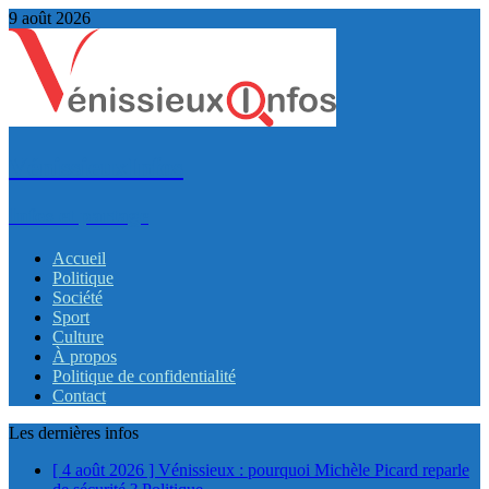
9 août 2026
VénissieuxInfos
Infos et partage
Accueil
Politique
Société
Sport
Culture
À propos
Politique de confidentialité
Contact
Les dernières infos
[ 4 août 2026 ]
Vénissieux : pourquoi Michèle Picard reparle