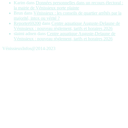
Karim
dans
Données personnelles dans un recours électoral :
la mairie de Vénissieux porte plainte
Brun
dans
Vénissieux : les conseils de quartier arrêtés par la
majorité, intox ou vérité ?
Reporter69200
dans
Centre aquatique Auguste-Delaune de
Vénissieux : nouveau règlement, tarifs et horaires 2026
slaimi adnen
dans
Centre aquatique Auguste-Delaune de
Vénissieux : nouveau règlement, tarifs et horaires 2026
VénissieuxInfos@2014-2023