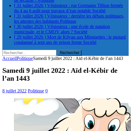
de sécurité ?
Politique
[ 31 juillet 2026 ]
Vénissieux : rue Germaine Tillion fermée
du 4 au 6 août pour travaux d’eau potable
Société
[ 31 juillet 2026 ]
Vénissieux : derrière les débats politiques,
les attentes des habitants
Politique
[ 30 juillet 2026 ]
Vénissieux : une école de natation
municipale, et le CMOV alors ?
Société
[ 29 juillet 2026 ]
Mort de Kilyan aux Minguettes : le motard
condamné à sept ans de prison ferme
Société
Rechercher :
Accueil
Politique
Samedi 9 juillet 2022 : Aïd el-Kébir de l’an 1443
Samedi 9 juillet 2022 : Aïd el-Kébir de
l’an 1443
8 juillet 2022
Politique
0