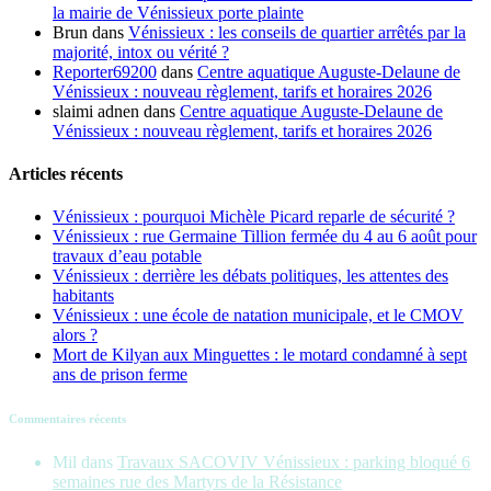
la mairie de Vénissieux porte plainte
Brun
dans
Vénissieux : les conseils de quartier arrêtés par la
majorité, intox ou vérité ?
Reporter69200
dans
Centre aquatique Auguste-Delaune de
Vénissieux : nouveau règlement, tarifs et horaires 2026
slaimi adnen
dans
Centre aquatique Auguste-Delaune de
Vénissieux : nouveau règlement, tarifs et horaires 2026
Articles récents
Vénissieux : pourquoi Michèle Picard reparle de sécurité ?
Vénissieux : rue Germaine Tillion fermée du 4 au 6 août pour
travaux d’eau potable
Vénissieux : derrière les débats politiques, les attentes des
habitants
Vénissieux : une école de natation municipale, et le CMOV
alors ?
Mort de Kilyan aux Minguettes : le motard condamné à sept
ans de prison ferme
Commentaires récents
Mil
dans
Travaux SACOVIV Vénissieux : parking bloqué 6
semaines rue des Martyrs de la Résistance