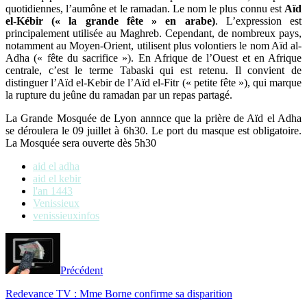
quotidiennes, l’aumône et le ramadan. Le nom le plus connu est
Aïd
el-Kébir (« la grande fête » en arabe)
. L’expression est
principalement utilisée au Maghreb. Cependant, de nombreux pays,
notamment au Moyen-Orient, utilisent plus volontiers le nom Aïd al-
Adha (« fête du sacrifice »). En Afrique de l’Ouest et en Afrique
centrale, c’est le terme Tabaski qui est retenu. Il convient de
distinguer l’Aïd el-Kebir de l’Aïd el-Fitr (« petite fête »), qui marque
la rupture du jeûne du ramadan par un repas partagé.
La Grande Mosquée de Lyon annnce que la prière de Aïd el Adha
se déroulera le 09 juillet à 6h30. Le port du masque est obligatoire.
La Mosquée sera ouverte dès 5h30
aid el adha
aid el kebir
l'an 1443
Venissieux
venissieuxinfos
Précédent
Redevance TV : Mme Borne confirme sa disparition