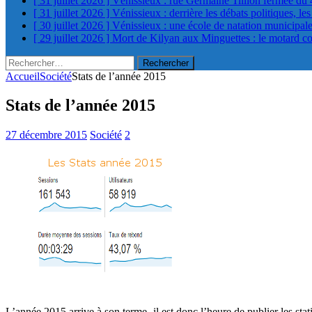
[ 31 juillet 2026 ]
Vénissieux : rue Germaine Tillion fermée du 
[ 31 juillet 2026 ]
Vénissieux : derrière les débats politiques, le
[ 30 juillet 2026 ]
Vénissieux : une école de natation municipa
[ 29 juillet 2026 ]
Mort de Kilyan aux Minguettes : le motard c
Rechercher :
Accueil
Société
Stats de l’année 2015
Stats de l’année 2015
27 décembre 2015
Société
2
L’année 2015 arrive à son terme, il est donc l’heure de publier les s