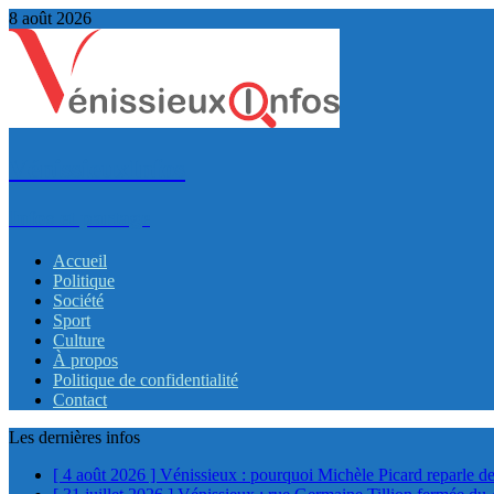
8 août 2026
VénissieuxInfos
Infos et partage
Accueil
Politique
Société
Sport
Culture
À propos
Politique de confidentialité
Contact
Les dernières infos
[ 4 août 2026 ]
Vénissieux : pourquoi Michèle Picard reparle de