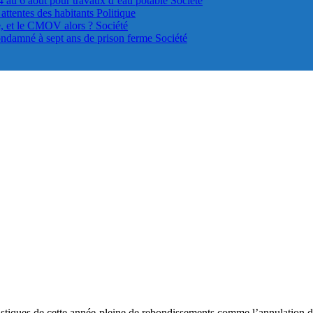
4 au 6 août pour travaux d’eau potable
Société
s attentes des habitants
Politique
le, et le CMOV alors ?
Société
ondamné à sept ans de prison ferme
Société
tatistiques de cette année pleine de rebondissements comme l’annulation 