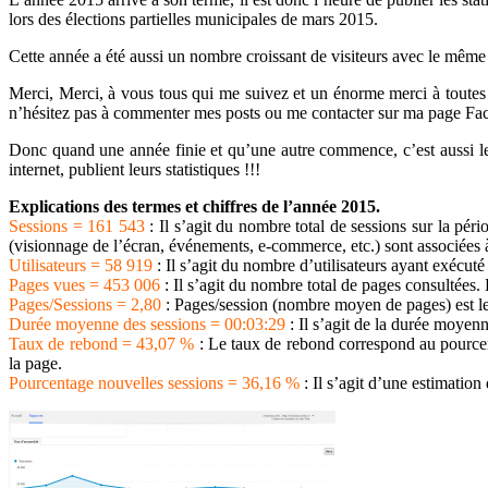
lors des élections partielles municipales de mars 2015.
Cette année a été aussi un nombre croissant de visiteurs avec le même 
Merci, Merci, à vous tous qui me suivez et un énorme merci à toutes 
n’hésitez pas à commenter mes posts ou me contacter sur ma page F
Donc quand une année finie et qu’une autre commence, c’est aussi le mo
internet, publient leurs statistiques !!!
Explications des termes et chiffres de l’année 2015.
Sessions = 161 543
: Il s’agit du nombre total de sessions sur la péri
(visionnage de l’écran, événements, e-commerce, etc.) sont associées 
Utilisateurs = 58 919
: Il s’agit du nombre d’utilisateurs ayant exécuté
Pages vues = 453 006
: Il s’agit du nombre total de pages consultées
Pages/Sessions = 2,80
: Pages/session (nombre moyen de pages) est l
Durée moyenne des sessions =
00:03:29
: Il s’agit de la durée moyen
Taux de rebond = 43,07 %
: Le taux de rebond correspond au pourcenta
la page.
Pourcentage nouvelles sessions = 36,16 %
: Il s’agit d’une estimatio