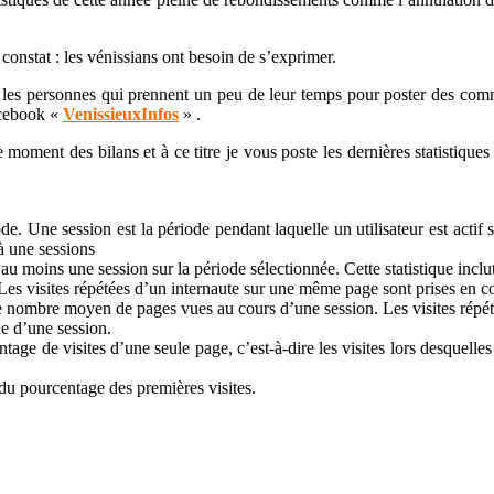
constat : les vénissians ont besoin de s’exprimer.
les personnes qui prennent un peu de leur temps pour poster des comme
acebook
«
VenissieuxInfos
» .
ment des bilans et à ce titre je vous poste les dernières statistiques de
ode. Une session est la période pendant laquelle un utilisateur est actif 
à une sessions
 au moins une session sur la période sélectionnée. Cette statistique inclut
. Les visites répétées d’un internaute sur une même page sont prises en 
e nombre moyen de pages vues au cours d’une session. Les visites répét
ne d’une session.
ge de visites d’une seule page, c’est-à-dire les visites lors desquelles l
n du pourcentage des premières visites.