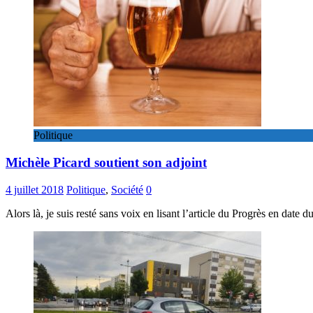
Politique
Michèle Picard soutient son adjoint
4 juillet 2018
Politique
,
Société
0
Alors là, je suis resté sans voix en lisant l’article du Progrès en date 