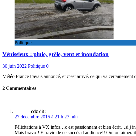
Politique
Vénissieux : pluie, grêle, vent et inondation
30 juin 2022
Politique
0
Météo France l’avais annoncé, et c’est arrivé, ce qui va certainement 
2 Commentaires
cdz
dit :
27 décembre 2015 à 21 h 27 min
Félicitations à VX infos…c est passionnant et bien écrit…si j 
Mais bravo!! Et ravie de ce succès d audience!! Oui on aimerait