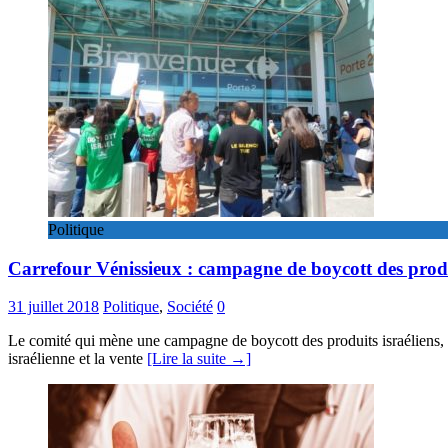
Politique
Carrefour Vénissieux : campagne de boycott des produ
31 juillet 2018
Politique
,
Société
0
Le comité qui mène une campagne de boycott des produits israéliens, a 
israélienne et la vente
[Lire la suite →]