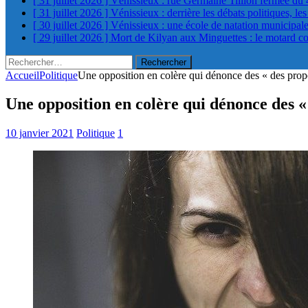
[ 31 juillet 2026 ]
Vénissieux : rue Germaine Tillion fermée du 
[ 31 juillet 2026 ]
Vénissieux : derrière les débats politiques, le
[ 30 juillet 2026 ]
Vénissieux : une école de natation municipa
[ 29 juillet 2026 ]
Mort de Kilyan aux Minguettes : le motard c
Rechercher :
Accueil
Politique
Une opposition en colère qui dénonce des « des prop
Une opposition en colère qui dénonce des «
10 janvier 2021
Politique
1