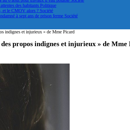
4 au 6 août pour travaux d’eau potable
Société
s attentes des habitants
Politique
le, et le CMOV alors ?
Société
ondamné à sept ans de prison ferme
Société
os indignes et injurieux » de Mme Picard
 des propos indignes et injurieux » de Mme