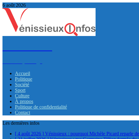
6 août 2026
VénissieuxInfos
Infos et partage
Accueil
Politique
Société
Sport
Culture
À propos
Politique de confidentialité
Contact
Les dernières infos
[ 4 août 2026 ]
Vénissieux : pourquoi Michèle Picard reparle de