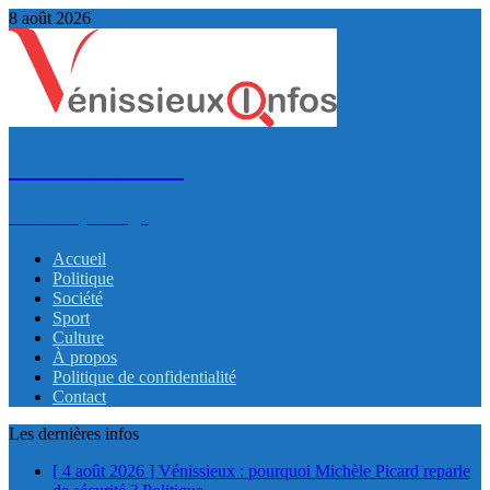
8 août 2026
VénissieuxInfos
Infos et partage
Accueil
Politique
Société
Sport
Culture
À propos
Politique de confidentialité
Contact
Les dernières infos
[ 4 août 2026 ]
Vénissieux : pourquoi Michèle Picard reparle