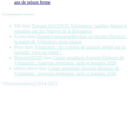
ans de prison ferme
Commentaires récents
Mil
dans
Travaux SACOVIV Vénissieux : parking bloqué 6
semaines rue des Martyrs de la Résistance
Karim
dans
Données personnelles dans un recours électoral :
la mairie de Vénissieux porte plainte
Brun
dans
Vénissieux : les conseils de quartier arrêtés par la
majorité, intox ou vérité ?
Reporter69200
dans
Centre aquatique Auguste-Delaune de
Vénissieux : nouveau règlement, tarifs et horaires 2026
slaimi adnen
dans
Centre aquatique Auguste-Delaune de
Vénissieux : nouveau règlement, tarifs et horaires 2026
VénissieuxInfos@2014-2023