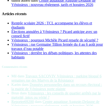
slaimi adnen
dans
Centre aquatique Auguste-Delaune de
Vénissieux : nouveau règlement, tarifs et horaires 2026
Articles récents
Rentrée scolaire 2026 : TCL accompagne les élèves et
étudiants
Élections annulées à Vénissieux ? Picard anticipe avec un
conseil fictif
Vénissieux : pourquoi Michèle Picard reparle de sécurité ?
Vénissieux : rue Germaine Tillion fermée du 4 au 6 août pour
travaux d’eau potable
Vénissieux : derrière les débats politiques, les attentes des
habitants
Commentaires récents
Mil
dans
Travaux SACOVIV Vénissieux : parking bloqué 6
semaines rue des Martyrs de la Résistance
Karim
dans
Données personnelles dans un recours électoral :
la mairie de Vénissieux porte plainte
Brun
dans
Vénissieux : les conseils de quartier arrêtés par la
majorité, intox ou vérité ?
Reporter69200
dans
Centre aquatique Auguste-Delaune de
Vénissieux : nouveau règlement, tarifs et horaires 2026