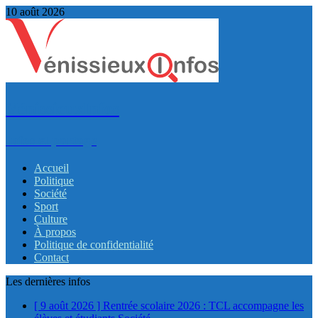
10 août 2026
VénissieuxInfos
Infos et partage
Accueil
Politique
Société
Sport
Culture
À propos
Politique de confidentialité
Contact
Les dernières infos
[ 9 août 2026 ]
Rentrée scolaire 2026 : TCL accompagne les