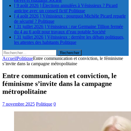
élèves et étudiants
Société
[ 9 août 2026 ]
Élections annulées à Vénissieux ? Picard
anticipe avec un conseil fictif
Politique
[ 4 août 2026 ]
Vénissieux : pourquoi Michèle Picard reparle
de sécurité ?
Politique
[ 31 juillet 2026 ]
Vénissieux : rue Germaine Tillion fermée
du 4 au 6 août pour travaux d’eau potable
Société
[ 31 juillet 2026 ]
Vénissieux : derrière les débats politiques,
les attentes des habitants
Politique
Rechercher :
Accueil
Politique
Entre communication et conviction, le féminisme
s’invite dans la campagne métropolitaine
Entre communication et conviction, le
féminisme s’invite dans la campagne
métropolitaine
7 novembre 2025
Politique
0