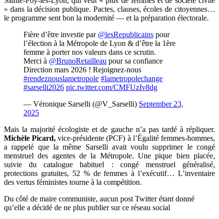
Sainte-Foy-lès-Lyon, qui veut « plus de femmes et de société civile
» dans la décision publique. Pactes, clauses, écoles de citoyennes…
le programme sent bon la modernité — et la préparation électorale.
Fière d’être investie par
@lesRepublicains
pour
l’élection à la Métropole de Lyon & d’être la 1ère
femme à porter nos valeurs dans ce scrutin.
Merci à
@BrunoRetailleau
pour sa confiance
Direction mars 2026 ! Rejoignez-nous
#rendeznouslametropole
#lametropolechange
#sarselli2026
pic.twitter.com/CMFUzIv8dg
— Véronique Sarselli (@V_Sarselli)
September 23,
2025
Mais la majorité écologiste et de gauche n’a pas tardé à répliquer.
Michèle Picard,
vice-présidente (PCF) à l’Égalité femmes-hommes,
a rappelé que la même Sarselli avait voulu supprimer le congé
menstruel des agentes de la Métropole. Une pique bien placée,
suivie du catalogue habituel : congé menstruel généralisé,
protections gratuites, 52 % de femmes à l’exécutif… L’inventaire
des vertus féministes tourne à la compétition.
Du côté de maire communiste, aucun post Twitter étant donné
qu’elle a décidé de ne plus publier sur ce réseau social