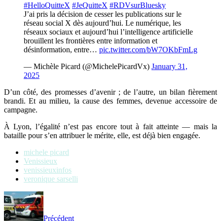
#HelloQuitteX
#JeQuitteX
#RDVsurBluesky
J’ai pris la décision de cesser les publications sur le
réseau social X dès aujourd’hui. Le numérique, les
réseaux sociaux et aujourd’hui l’intelligence artificielle
brouillent les frontières entre information et
désinformation, entre…
pic.twitter.com/bW7OKbFmLg
— Michèle Picard (@MichelePicardVx)
January 31,
2025
D’un côté, des promesses d’avenir ; de l’autre, un bilan fièrement
brandi. Et au milieu, la cause des femmes, devenue accessoire de
campagne.
À Lyon, l’égalité n’est pas encore tout à fait atteinte — mais la
bataille pour s’en attribuer le mérite, elle, est déjà bien engagée.
michele picard
Venissieux
venissieuxinfos
veronique sarselli
Précédent