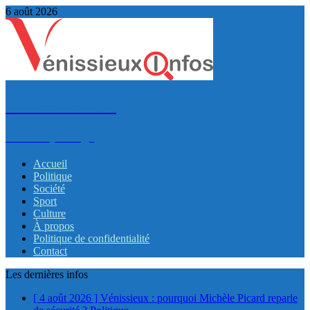
6 août 2026
VénissieuxInfos
Infos et partage
Accueil
Politique
Société
Sport
Culture
À propos
Politique de confidentialité
Contact
Les dernières infos
[ 4 août 2026 ]
Vénissieux : pourquoi Michèle Picard reparle