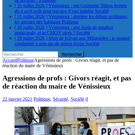
de sécurité ?
Politique
[ 31 juillet 2026 ]
Vénissieux : rue Germaine Tillion fermée
du 4 au 6 août pour travaux d’eau potable
Société
[ 31 juillet 2026 ]
Vénissieux : derrière les débats politiques,
les attentes des habitants
Politique
[ 30 juillet 2026 ]
Vénissieux : une école de natation
municipale, et le CMOV alors ?
Société
[ 29 juillet 2026 ]
Mort de Kilyan aux Minguettes : le motard
condamné à sept ans de prison ferme
Société
Rechercher :
Accueil
Politique
Agressions de profs : Givors réagit, et pas de
réaction du maire de Vénissieux
Agressions de profs : Givors réagit, et pas
de réaction du maire de Vénissieux
22 janvier 2021
Politique
,
Sécurité
,
Société
0