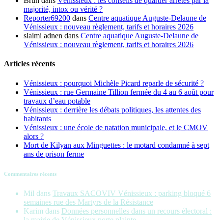
Brun
dans
Vénissieux : les conseils de quartier arrêtés par la
majorité, intox ou vérité ?
Reporter69200
dans
Centre aquatique Auguste-Delaune de
Vénissieux : nouveau règlement, tarifs et horaires 2026
slaimi adnen
dans
Centre aquatique Auguste-Delaune de
Vénissieux : nouveau règlement, tarifs et horaires 2026
Articles récents
Vénissieux : pourquoi Michèle Picard reparle de sécurité ?
Vénissieux : rue Germaine Tillion fermée du 4 au 6 août pour
travaux d’eau potable
Vénissieux : derrière les débats politiques, les attentes des
habitants
Vénissieux : une école de natation municipale, et le CMOV
alors ?
Mort de Kilyan aux Minguettes : le motard condamné à sept
ans de prison ferme
Commentaires récents
Mil
dans
Travaux SACOVIV Vénissieux : parking bloqué 6
semaines rue des Martyrs de la Résistance
Karim
dans
Données personnelles dans un recours électoral :
la mairie de Vénissieux porte plainte