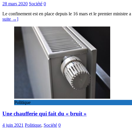
28 mars 2020
Société
0
Le confinement est en place depuis le 16 mars et le premier ministre a
suite →]
Politique
Une chaufferie qui fait du « bruit »
4 juin 2021
Politique
,
Société
0