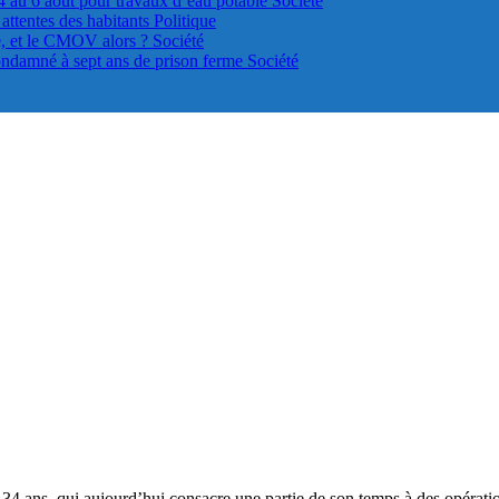
4 au 6 août pour travaux d’eau potable
Société
s attentes des habitants
Politique
le, et le CMOV alors ?
Société
ondamné à sept ans de prison ferme
Société
34 ans, qui aujourd’hui consacre une partie de son temps à des opératio