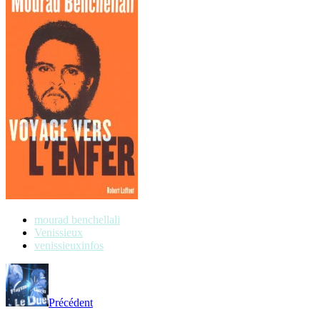
mourad benchellali
Venissieux
venissieuxinfos
Précédent