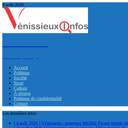
8 août 2026
VénissieuxInfos
Infos et partage
Accueil
Politique
Société
Sport
Culture
À propos
Politique de confidentialité
Contact
Les dernières infos
[ 4 août 2026 ]
Vénissieux : pourquoi Michèle Picard reparle de