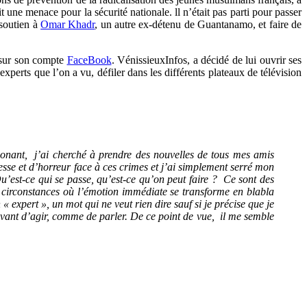
 une menace pour la sécurité nationale. ll n’était pas parti pour passer
soutien à
Omar Khadr
,
un autre ex-détenu de Guantanamo, et faire de
 sur son compte
FaceBook
.
VénissieuxInfos, a décidé de lui ouvrir ses
xperts que l’on a vu, défiler dans les différents plateaux de télévision
honant, j’ai cherché à prendre des nouvelles de tous mes amis
stesse et d’horreur face à ces crimes et j’ai simplement serré mon
Qu’est-ce qui se passe, qu’est-ce qu’on peut faire ? Ce sont des
 circonstances où l’émotion immédiate se transforme en blabla
 « expert », un mot qui ne veut rien dire sauf si je précise que je
vant d’agir, comme de parler. De ce point de vue, il me semble