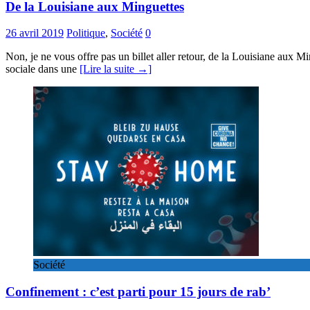
De la Louisiane aux Minguettes
26 avril 2019
Politique
,
Société
0
Non, je ne vous offre pas un billet aller retour, de la Louisiane au
sociale dans une
[Lire la suite →]
Société
Confinement : c’est parti pour 15 jours de rab’