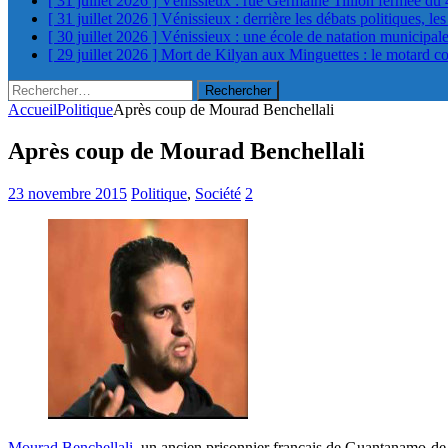
[ 31 juillet 2026 ]
Vénissieux : rue Germaine Tillion fermée du 
[ 31 juillet 2026 ]
Vénissieux : derrière les débats politiques, le
[ 30 juillet 2026 ]
Vénissieux : une école de natation municipa
[ 29 juillet 2026 ]
Mort de Kilyan aux Minguettes : le motard c
Rechercher :
Accueil
Politique
Après coup de Mourad Benchellali
Après coup de Mourad Benchellali
23 novembre 2015
Politique
,
Société
2
Mourad Benchellali
, un ancien prisonnier français de Guantanamo de 