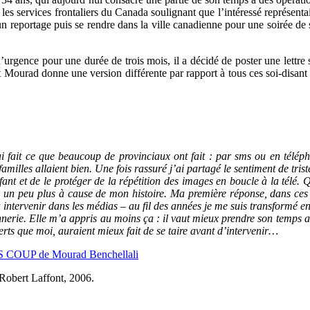
es services frontaliers du Canada soulignant que l’intéressé représentait
 un reportage puis se rendre dans la ville canadienne pour une soirée de 
d’urgence pour une durée de trois mois, il a décidé de poster une lettre
et Mourad donne une version différente par rapport à tous ces soi-disant e
i fait ce que beaucoup de provinciaux ont fait : par sms ou en télép
familles allaient bien. Une fois rassuré j’ai partagé le sentiment de tri
fant et de le protéger de la répétition des images en boucle à la télé. 
re un peu plus à cause de mon histoire. Ma première réponse, dans ces
s à intervenir dans les médias – au fil des années je me suis transformé en
rie. Elle m’a appris au moins ça : il vaut mieux prendre son temps a
rts que moi, auraient mieux fait de se taire avant d’intervenir…
 COUP de Mourad Benchellali
 Robert Laffont, 2006.