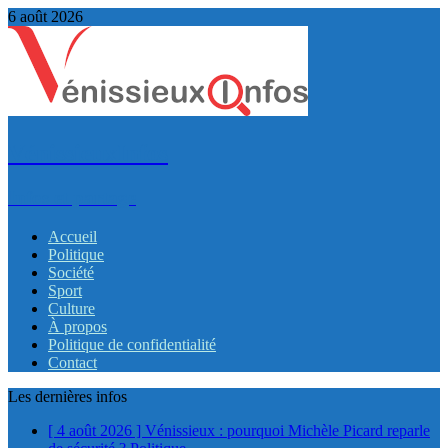
6 août 2026
VénissieuxInfos
Infos et partage
Accueil
Politique
Société
Sport
Culture
À propos
Politique de confidentialité
Contact
Les dernières infos
[ 4 août 2026 ]
Vénissieux : pourquoi Michèle Picard reparle