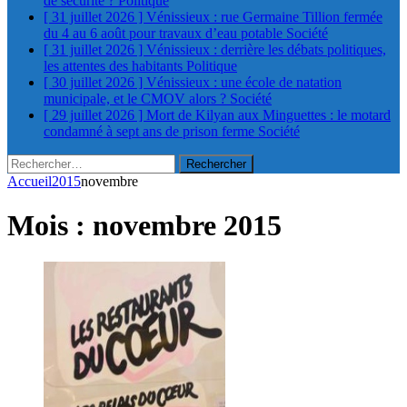
de sécurité ?
Politique
[ 31 juillet 2026 ]
Vénissieux : rue Germaine Tillion fermée
du 4 au 6 août pour travaux d’eau potable
Société
[ 31 juillet 2026 ]
Vénissieux : derrière les débats politiques,
les attentes des habitants
Politique
[ 30 juillet 2026 ]
Vénissieux : une école de natation
municipale, et le CMOV alors ?
Société
[ 29 juillet 2026 ]
Mort de Kilyan aux Minguettes : le motard
condamné à sept ans de prison ferme
Société
Rechercher :
Accueil
2015
novembre
Mois :
novembre 2015