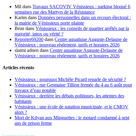
publications
Mil
dans
Travaux SACOVIV Vénissieux : parking bloqué 6
semaines rue des Martyrs de la Résistance
Karim
dans
Données personnelles dans un recours électoral :
la mairie de Vénissieux porte plainte
Brun
dans
Vénissieux : les conseils de quartier arrêtés par la
majorité, intox ou vérité ?
Reporter69200
dans
Centre aquatique Auguste-Delaune de
Vénissieux : nouveau règlement, tarifs et horaires 2026
slaimi adnen
dans
Centre aquatique Auguste-Delaune de
Vénissieux : nouveau règlement, tarifs et horaires 2026
Articles récents
Vénissieux : pourquoi Michèle Picard reparle de sécurité ?
Vénissieux : rue Germaine Tillion fermée du 4 au 6 août pour
travaux d’eau potable
Vénissieux : derrière les débats politiques, les attentes des
habitants
Vénissieux : une école de natation municipale, et le CMOV
alors ?
Mort de Kilyan aux Minguettes : le motard condamné à sept
ans de prison ferme
Commentaires récents