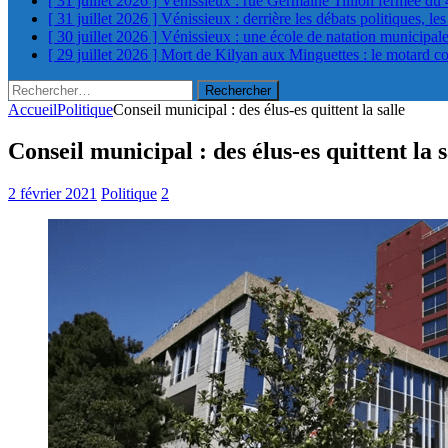
[ 31 juillet 2026 ]
Vénissieux : rue Germaine Tillion fermée du 
[ 31 juillet 2026 ]
Vénissieux : derrière les débats politiques, le
[ 30 juillet 2026 ]
Vénissieux : une école de natation municipa
[ 29 juillet 2026 ]
Mort de Kilyan aux Minguettes : le motard c
Rechercher :
Accueil
Politique
Conseil municipal : des élus-es quittent la salle
Conseil municipal : des élus-es quittent la s
2 février 2021
Politique
2