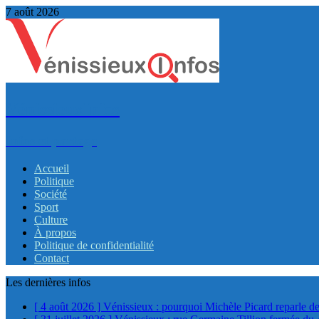
7 août 2026
VénissieuxInfos
Infos et partage
Accueil
Politique
Société
Sport
Culture
À propos
Politique de confidentialité
Contact
Les dernières infos
[ 4 août 2026 ]
Vénissieux : pourquoi Michèle Picard reparle de