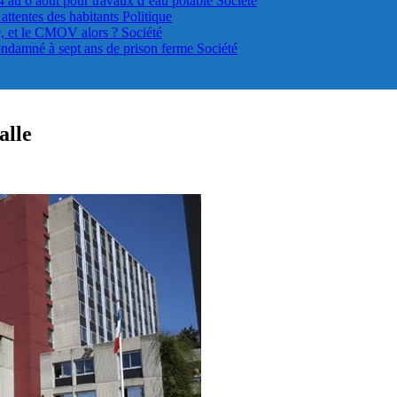
4 au 6 août pour travaux d’eau potable
Société
s attentes des habitants
Politique
le, et le CMOV alors ?
Société
ondamné à sept ans de prison ferme
Société
alle