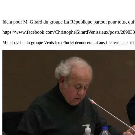
Idem pour M. Girard du groupe La République partout pour tous, qui 
https://www.facebook.com/ChristopheGirardVenissieux/posts/2898
M Iaccovella du groupe VénissieuxPluriel dénoncera lui aussi le terme de » f