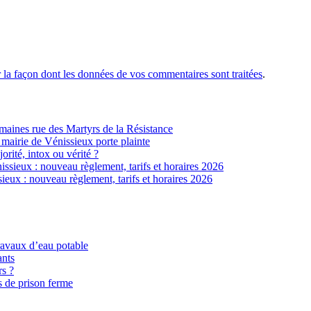
r la façon dont les données de vos commentaires sont traitées
.
ines rue des Martyrs de la Résistance
 mairie de Vénissieux porte plainte
jorité, intox ou vérité ?
sieux : nouveau règlement, tarifs et horaires 2026
eux : nouveau règlement, tarifs et horaires 2026
ravaux d’eau potable
ants
rs ?
s de prison ferme