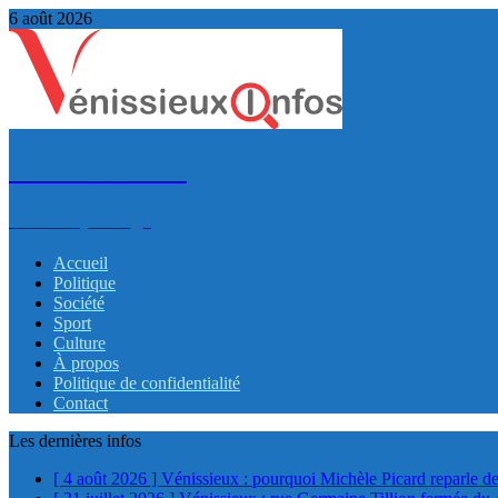
6 août 2026
VénissieuxInfos
Infos et partage
Accueil
Politique
Société
Sport
Culture
À propos
Politique de confidentialité
Contact
Les dernières infos
[ 4 août 2026 ]
Vénissieux : pourquoi Michèle Picard reparle de