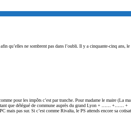
afin qu’elles ne sombrent pas dans l’oubli. Il y a cinquante-cinq ans, le
st comme pour les impôts c’est par tranche. Pour madame le maire (La mai
€ en tant que délégué de commune auprès du grand Lyon + …… +…… +
PC mais pas sur. Si c’est comme Rivalta, le PS attends encore sa cotisa