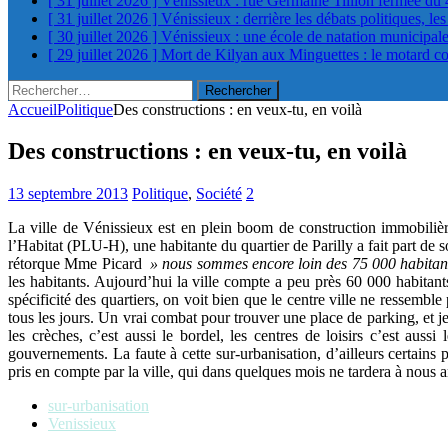
[ 31 juillet 2026 ]
Vénissieux : rue Germaine Tillion fermée du 
[ 31 juillet 2026 ]
Vénissieux : derrière les débats politiques, le
[ 30 juillet 2026 ]
Vénissieux : une école de natation municipa
[ 29 juillet 2026 ]
Mort de Kilyan aux Minguettes : le motard c
Rechercher :
Accueil
Politique
Des constructions : en veux-tu, en voilà
Des constructions : en veux-tu, en voilà
13 septembre 2013
Politique
,
Société
2
La ville de Vénissieux est en plein boom de construction immobilière
l’Habitat (PLU-H), une habitante du quartier de Parilly a fait part de s
rétorque Mme Picard
» nous sommes encore loin des 75 000 habitant
les habitants. Aujourd’hui la ville compte a peu près 60 000 habitant
spécificité des quartiers, on voit bien que le centre ville ne ressembl
tous les jours. Un vrai combat pour trouver une place de parking, et j
les crèches, c’est aussi le bordel, les centres de loisirs c’est auss
gouvernements. La faute à cette sur-urbanisation, d’ailleurs certains
pris en compte par la ville, qui dans quelques mois ne tardera à nous am
sur-urbanisation
Venissieux