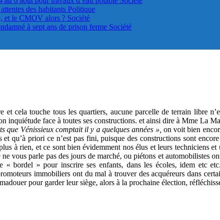
4 au 6 août pour travaux d’eau potable
Société
s attentes des habitants
Politique
le, et le CMOV alors ?
Société
ondamné à sept ans de prison ferme
Société
 et cela touche tous les quartiers, aucune parcelle de terrain libre n
on inquiétude face à toutes ses constructions. et ainsi dire à Mme La Mair
s que Vénissieux comptait il y a quelques années »,
on voit bien enco
s et qu’à priori ce n’est pas fini, puisque des constructions sont encor
e plus à rien, et ce sont bien évidemment nos élus et leurs techniciens 
e ne vous parle pas des jours de marché, ou piétons et automobilistes ont
i le « bordel » pour inscrire ses enfants, dans les écoles, idem etc et
 promoteurs immobiliers ont du mal à trouver des acquéreurs dans certai
adouer pour garder leur siège, alors à la prochaine élection, réfléchisse