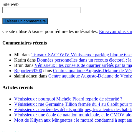
Site web
Ce site utilise Akismet pour réduire les indésirables.
En savoir plus su
Commentaires récents
Mil
dans
Travaux SACOVIV Vénissieux : parking bloqué 6 sema
Karim
dans
Données personnelles dans un recours électoral : la
Brun
dans
Vénissieux : les conseils de quartier arrêtés par la ma
Reporter69200
dans
Centre aquatique Auguste-Delaune de Vénis
slaimi adnen
dans
Centre aquatique Auguste-Delaune de Vénissi
Articles récents
Vénissieux : pourquoi Michèle Picard reparle de sécurité ?
Vénissieux : rue Germaine Tillion fermée du 4 au 6 août pour t
Vénissieux : derrière les débats politiques, les attentes des habit
Vénissieux : une école de natation municipale, et le CMOV alo
Mort de Kilyan aux Minguettes : le motard condamné à sept an