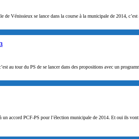
e de Vénissieux se lance dans la course à la municipale de 2014, c’est 
13
’est au tour du PS de se lancer dans des propositions avec un programme
à un accord PCF-PS pour l’élection municipale de 2014. Et oui ils vont 