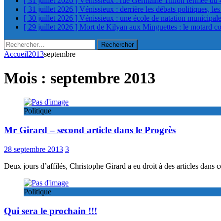
[ 31 juillet 2026 ]
Vénissieux : rue Germaine Tillion fermée du 
[ 31 juillet 2026 ]
Vénissieux : derrière les débats politiques, le
[ 30 juillet 2026 ]
Vénissieux : une école de natation municipa
[ 29 juillet 2026 ]
Mort de Kilyan aux Minguettes : le motard c
Rechercher :
Accueil
2013
septembre
Mois :
septembre 2013
Politique
Mr Girard – second article dans le Progrès
28 septembre 2013
3
Deux jours d’affilés, Christophe Girard a eu droit à des articles dans 
Politique
Qui sera le prochain !!!