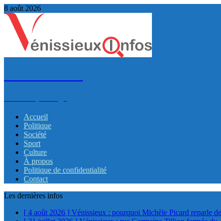
8 août 2026
VénissieuxInfos
Infos et partage
Accueil
Politique
Société
Sport
Culture
À propos
Politique de confidentialité
Contact
Les dernières infos
[ 4 août 2026 ]
Vénissieux : pourquoi Michèle Picard reparle de