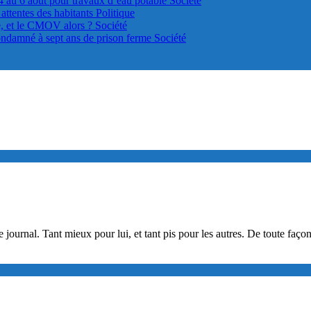
4 au 6 août pour travaux d’eau potable
Société
s attentes des habitants
Politique
le, et le CMOV alors ?
Société
ondamné à sept ans de prison ferme
Société
ce journal. Tant mieux pour lui, et tant pis pour les autres. De toute fa