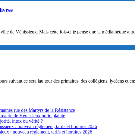
livres
la ville de Vénissieux. Mais cette fois-ci je pense que la médiathèque a t
ours suivant ce sera lau tour des primaires, des collégiens, lycéens et e
ines rue des Martyrs de la Résistance
 mairie de Vénissieux porte plainte
jorité, intox ou vérité ?
sieux : nouveau règlement, tarifs et horaires 2026
eux : nouveau règlement, tarifs et horaires 2026