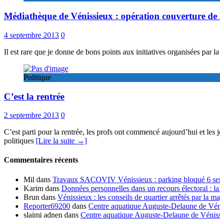
Médiathèque de Vénissieux : opération couverture de 
4 septembre 2013
0
Il est rare que je donne de bons points aux initiatives organisées par 
Politique
C’est la rentrée
2 septembre 2013
0
C’est parti pour la rentrée, les profs ont commencé aujourd’hui et les j
politiques
[Lire la suite →]
Commentaires récents
Mil
dans
Travaux SACOVIV Vénissieux : parking bloqué 6 sema
Karim
dans
Données personnelles dans un recours électoral : la
Brun
dans
Vénissieux : les conseils de quartier arrêtés par la ma
Reporter69200
dans
Centre aquatique Auguste-Delaune de Vénis
slaimi adnen
dans
Centre aquatique Auguste-Delaune de Vénissi