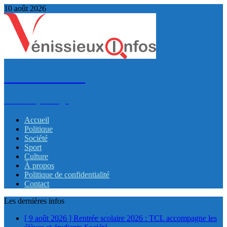
10 août 2026
VénissieuxInfos
Infos et partage
Accueil
Politique
Société
Sport
Culture
À propos
Politique de confidentialité
Contact
Les dernières infos
[ 9 août 2026 ]
Rentrée scolaire 2026 : TCL accompagne les