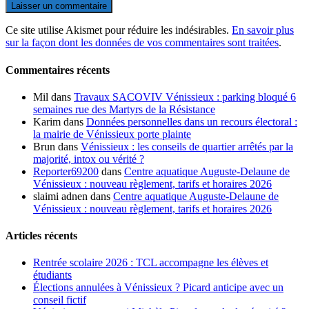
Ce site utilise Akismet pour réduire les indésirables.
En savoir plus
sur la façon dont les données de vos commentaires sont traitées
.
Commentaires récents
Mil
dans
Travaux SACOVIV Vénissieux : parking bloqué 6
semaines rue des Martyrs de la Résistance
Karim
dans
Données personnelles dans un recours électoral :
la mairie de Vénissieux porte plainte
Brun
dans
Vénissieux : les conseils de quartier arrêtés par la
majorité, intox ou vérité ?
Reporter69200
dans
Centre aquatique Auguste-Delaune de
Vénissieux : nouveau règlement, tarifs et horaires 2026
slaimi adnen
dans
Centre aquatique Auguste-Delaune de
Vénissieux : nouveau règlement, tarifs et horaires 2026
Articles récents
Rentrée scolaire 2026 : TCL accompagne les élèves et
étudiants
Élections annulées à Vénissieux ? Picard anticipe avec un
conseil fictif