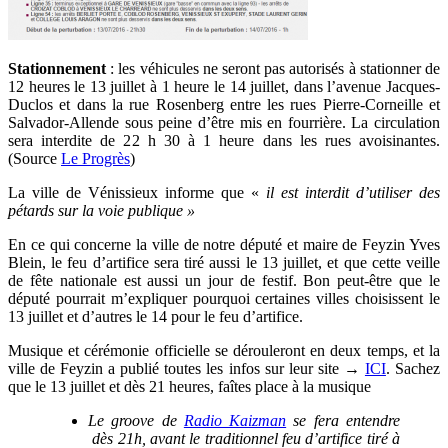
Stationnement
: les véhicules ne seront pas autorisés à stationner de
12 heures le 13 juillet à 1 heure le 14 juillet, dans l’avenue Jacques-
Duclos et dans la rue Rosenberg entre les rues Pierre-Corneille et
Salvador-Allende sous peine d’être mis en fourrière. La circulation
sera interdite de 22 h 30 à 1 heure dans les rues avoisinantes.
(Source
Le Progrès
)
La ville de Vénissieux informe que «
il est interdit d’utiliser des
pétards sur la voie publique
»
En ce qui concerne la ville de notre député et maire de Feyzin Yves
Blein, le feu d’artifice sera tiré aussi le 13 juillet, et que cette veille
de fête nationale est aussi un jour de festif. Bon peut-être que le
député pourrait m’expliquer pourquoi certaines villes choisissent le
13 juillet et d’autres le 14 pour le feu d’artifice.
Musique et cérémonie officielle se dérouleront en deux temps, et la
ville de Feyzin a publié toutes les infos sur leur site →
ICI
. S
achez
que le 13 juillet et dès 21 heures, faîtes place à la musique
Le groove de
Radio Kaizman
se fera entendre
dès 21h, avant le traditionnel feu d’artifice tiré à