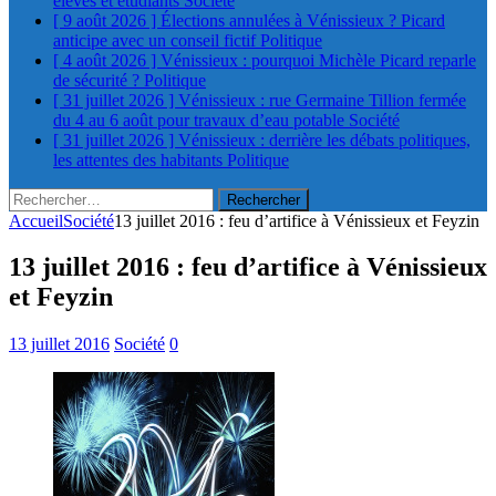
élèves et étudiants
Société
[ 9 août 2026 ]
Élections annulées à Vénissieux ? Picard
anticipe avec un conseil fictif
Politique
[ 4 août 2026 ]
Vénissieux : pourquoi Michèle Picard reparle
de sécurité ?
Politique
[ 31 juillet 2026 ]
Vénissieux : rue Germaine Tillion fermée
du 4 au 6 août pour travaux d’eau potable
Société
[ 31 juillet 2026 ]
Vénissieux : derrière les débats politiques,
les attentes des habitants
Politique
Rechercher :
Accueil
Société
13 juillet 2016 : feu d’artifice à Vénissieux et Feyzin
13 juillet 2016 : feu d’artifice à Vénissieux
et Feyzin
13 juillet 2016
Société
0