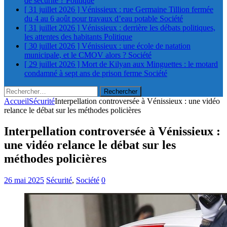
de sécurité ?
Politique
[ 31 juillet 2026 ]
Vénissieux : rue Germaine Tillion fermée
du 4 au 6 août pour travaux d’eau potable
Société
[ 31 juillet 2026 ]
Vénissieux : derrière les débats politiques,
les attentes des habitants
Politique
[ 30 juillet 2026 ]
Vénissieux : une école de natation
municipale, et le CMOV alors ?
Société
[ 29 juillet 2026 ]
Mort de Kilyan aux Minguettes : le motard
condamné à sept ans de prison ferme
Société
Rechercher :
Accueil
Sécurité
Interpellation controversée à Vénissieux : une vidéo
relance le débat sur les méthodes policières
Interpellation controversée à Vénissieux :
une vidéo relance le débat sur les
méthodes policières
26 mai 2025
Sécurité
,
Société
0