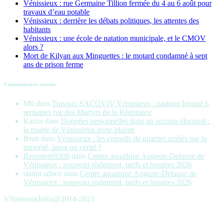
Vénissieux : rue Germaine Tillion fermée du 4 au 6 août pour
travaux d’eau potable
Vénissieux : derrière les débats politiques, les attentes des
habitants
Vénissieux : une école de natation municipale, et le CMOV
alors ?
Mort de Kilyan aux Minguettes : le motard condamné à sept
ans de prison ferme
Commentaires récents
Mil
dans
Travaux SACOVIV Vénissieux : parking bloqué 6
semaines rue des Martyrs de la Résistance
Karim
dans
Données personnelles dans un recours électoral :
la mairie de Vénissieux porte plainte
Brun
dans
Vénissieux : les conseils de quartier arrêtés par la
majorité, intox ou vérité ?
Reporter69200
dans
Centre aquatique Auguste-Delaune de
Vénissieux : nouveau règlement, tarifs et horaires 2026
slaimi adnen
dans
Centre aquatique Auguste-Delaune de
Vénissieux : nouveau règlement, tarifs et horaires 2026
VénissieuxInfos@2014-2023