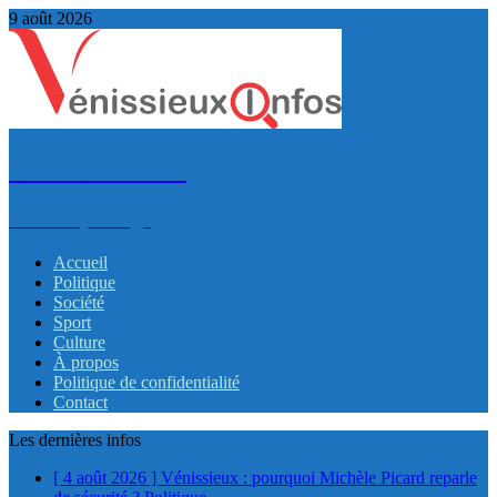
9 août 2026
VénissieuxInfos
Infos et partage
Accueil
Politique
Société
Sport
Culture
À propos
Politique de confidentialité
Contact
Les dernières infos
[ 4 août 2026 ]
Vénissieux : pourquoi Michèle Picard reparle