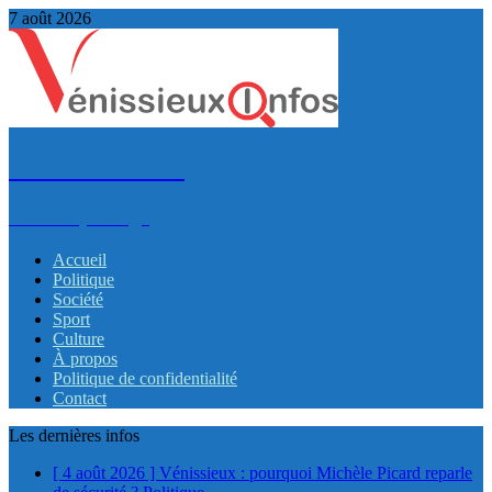
7 août 2026
VénissieuxInfos
Infos et partage
Accueil
Politique
Société
Sport
Culture
À propos
Politique de confidentialité
Contact
Les dernières infos
[ 4 août 2026 ]
Vénissieux : pourquoi Michèle Picard reparle