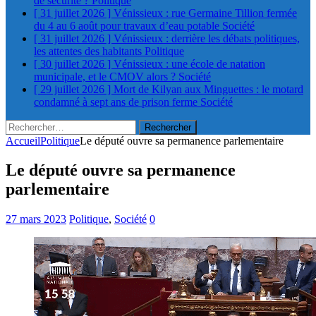
de sécurité ?
Politique
[ 31 juillet 2026 ]
Vénissieux : rue Germaine Tillion fermée
du 4 au 6 août pour travaux d’eau potable
Société
[ 31 juillet 2026 ]
Vénissieux : derrière les débats politiques,
les attentes des habitants
Politique
[ 30 juillet 2026 ]
Vénissieux : une école de natation
municipale, et le CMOV alors ?
Société
[ 29 juillet 2026 ]
Mort de Kilyan aux Minguettes : le motard
condamné à sept ans de prison ferme
Société
Rechercher :
Accueil
Politique
Le député ouvre sa permanence parlementaire
Le député ouvre sa permanence
parlementaire
27 mars 2023
Politique
,
Société
0