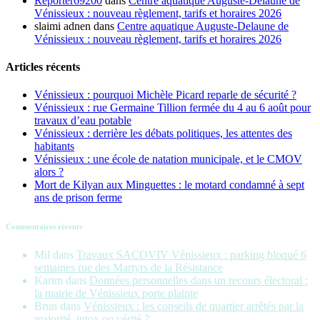
Reporter69200
dans
Centre aquatique Auguste-Delaune de
Vénissieux : nouveau règlement, tarifs et horaires 2026
slaimi adnen
dans
Centre aquatique Auguste-Delaune de
Vénissieux : nouveau règlement, tarifs et horaires 2026
Articles récents
Vénissieux : pourquoi Michèle Picard reparle de sécurité ?
Vénissieux : rue Germaine Tillion fermée du 4 au 6 août pour
travaux d’eau potable
Vénissieux : derrière les débats politiques, les attentes des
habitants
Vénissieux : une école de natation municipale, et le CMOV
alors ?
Mort de Kilyan aux Minguettes : le motard condamné à sept
ans de prison ferme
Commentaires récents
Mil
dans
Travaux SACOVIV Vénissieux : parking bloqué 6
semaines rue des Martyrs de la Résistance
Karim
dans
Données personnelles dans un recours électoral :
la mairie de Vénissieux porte plainte
Brun
dans
Vénissieux : les conseils de quartier arrêtés par la
majorité, intox ou vérité ?