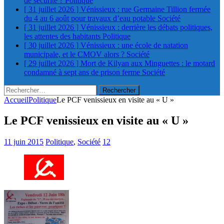
de sécurité ?
Politique
[ 31 juillet 2026 ]
Vénissieux : rue Germaine Tillion fermée
du 4 au 6 août pour travaux d’eau potable
Société
[ 31 juillet 2026 ]
Vénissieux : derrière les débats politiques,
les attentes des habitants
Politique
[ 30 juillet 2026 ]
Vénissieux : une école de natation
municipale, et le CMOV alors ?
Société
[ 29 juillet 2026 ]
Mort de Kilyan aux Minguettes : le motard
condamné à sept ans de prison ferme
Société
Rechercher :
Accueil
Politique
Le PCF venissieux en visite au « U »
Le PCF venissieux en visite au « U »
11 juin 2015
Politique
,
Société
12