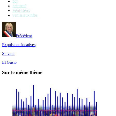
pcf
précarité
Venissieux
venissieuxinfos
Précédent
Expulsions locatives
Suivant
El Gusto
Sur le même thème