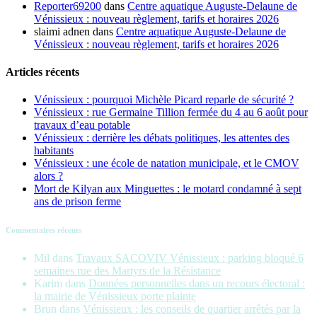
Reporter69200
dans
Centre aquatique Auguste-Delaune de
Vénissieux : nouveau règlement, tarifs et horaires 2026
slaimi adnen
dans
Centre aquatique Auguste-Delaune de
Vénissieux : nouveau règlement, tarifs et horaires 2026
Articles récents
Vénissieux : pourquoi Michèle Picard reparle de sécurité ?
Vénissieux : rue Germaine Tillion fermée du 4 au 6 août pour
travaux d’eau potable
Vénissieux : derrière les débats politiques, les attentes des
habitants
Vénissieux : une école de natation municipale, et le CMOV
alors ?
Mort de Kilyan aux Minguettes : le motard condamné à sept
ans de prison ferme
Commentaires récents
Mil
dans
Travaux SACOVIV Vénissieux : parking bloqué 6
semaines rue des Martyrs de la Résistance
Karim
dans
Données personnelles dans un recours électoral :
la mairie de Vénissieux porte plainte
Brun
dans
Vénissieux : les conseils de quartier arrêtés par la