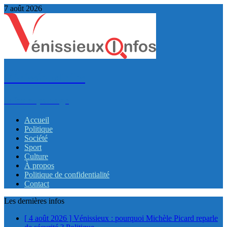
7 août 2026
VénissieuxInfos
Infos et partage
Accueil
Politique
Société
Sport
Culture
À propos
Politique de confidentialité
Contact
Les dernières infos
[ 4 août 2026 ]
Vénissieux : pourquoi Michèle Picard reparle