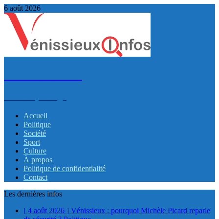
6 août 2026
VénissieuxInfos
Infos et partage
Accueil
Politique
Société
Sport
Culture
À propos
Politique de confidentialité
Contact
Les dernières infos
[ 4 août 2026 ]
Vénissieux : pourquoi Michèle Picard reparle