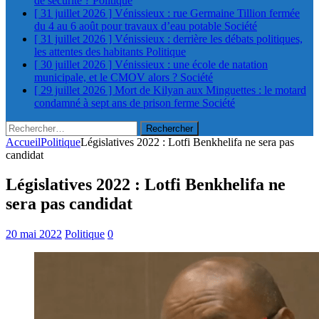
de sécurité ?
Politique
[ 31 juillet 2026 ]
Vénissieux : rue Germaine Tillion fermée
du 4 au 6 août pour travaux d’eau potable
Société
[ 31 juillet 2026 ]
Vénissieux : derrière les débats politiques,
les attentes des habitants
Politique
[ 30 juillet 2026 ]
Vénissieux : une école de natation
municipale, et le CMOV alors ?
Société
[ 29 juillet 2026 ]
Mort de Kilyan aux Minguettes : le motard
condamné à sept ans de prison ferme
Société
Rechercher :
Accueil
Politique
Législatives 2022 : Lotfi Benkhelifa ne sera pas
candidat
Législatives 2022 : Lotfi Benkhelifa ne
sera pas candidat
20 mai 2022
Politique
0