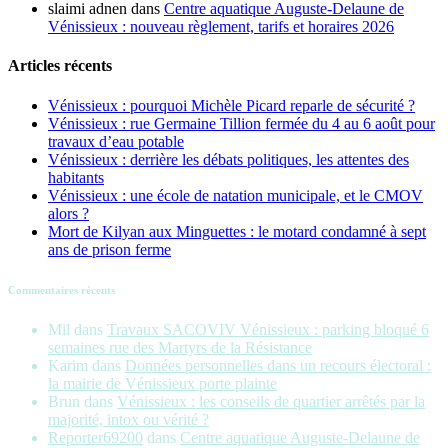
slaimi adnen
dans
Centre aquatique Auguste-Delaune de
Vénissieux : nouveau règlement, tarifs et horaires 2026
Articles récents
Vénissieux : pourquoi Michèle Picard reparle de sécurité ?
Vénissieux : rue Germaine Tillion fermée du 4 au 6 août pour
travaux d’eau potable
Vénissieux : derrière les débats politiques, les attentes des
habitants
Vénissieux : une école de natation municipale, et le CMOV
alors ?
Mort de Kilyan aux Minguettes : le motard condamné à sept
ans de prison ferme
Commentaires récents
Mil
dans
Travaux SACOVIV Vénissieux : parking bloqué 6
semaines rue des Martyrs de la Résistance
Karim
dans
Données personnelles dans un recours électoral :
la mairie de Vénissieux porte plainte
Brun
dans
Vénissieux : les conseils de quartier arrêtés par la
majorité, intox ou vérité ?
Reporter69200
dans
Centre aquatique Auguste-Delaune de