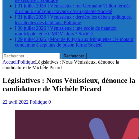
de sécurité ?
Politique
[ 31 juillet 2026 ]
Vénissieux : rue Germaine Tillion fermée
du 4 au 6 août pour travaux d’eau potable
Société
[ 31 juillet 2026 ]
Vénissieux : derrière les débats politiques,
les attentes des habitants
Politique
[ 30 juillet 2026 ]
Vénissieux : une école de natation
municipale, et le CMOV alors ?
Société
[ 29 juillet 2026 ]
Mort de Kilyan aux Minguettes : le motard
condamné à sept ans de prison ferme
Société
Rechercher :
Accueil
Politique
Législatives : Nous Vénissieux, dénonce la
candidature de Michèle Picard
Législatives : Nous Vénissieux, dénonce la
candidature de Michèle Picard
22 avril 2022
Politique
0