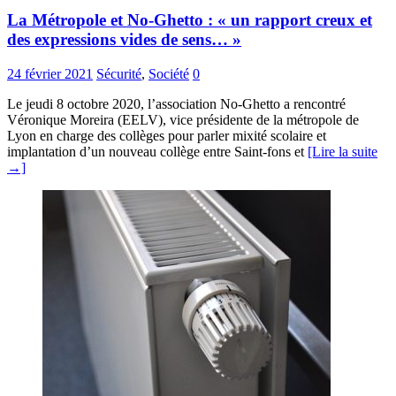
La Métropole et No-Ghetto : « un rapport creux et
des expressions vides de sens… »
24 février 2021
Sécurité
,
Société
0
Le jeudi 8 octobre 2020, l’association No-Ghetto a rencontré
Véronique Moreira (EELV), vice présidente de la métropole de
Lyon en charge des collèges pour parler mixité scolaire et
implantation d’un nouveau collège entre Saint-fons et
[Lire la suite
→]