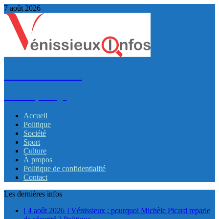
7 août 2026
VénissieuxInfos
Infos et partage
Accueil
Politique
Société
Sport
Culture
À propos
Politique de confidentialité
Contact
Les dernières infos
[ 4 août 2026 ]
Vénissieux : pourquoi Michèle Picard reparle