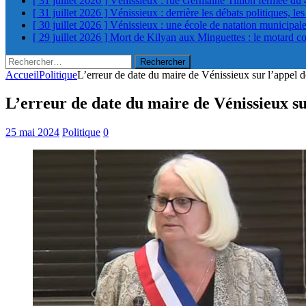
[ 31 juillet 2026 ]
Vénissieux : rue Germaine Tillion fermée du 
[ 31 juillet 2026 ]
Vénissieux : derrière les débats politiques, le
[ 30 juillet 2026 ]
Vénissieux : une école de natation municipa
[ 29 juillet 2026 ]
Mort de Kilyan aux Minguettes : le motard c
Rechercher :
Accueil
Politique
L’erreur de date du maire de Vénissieux sur l’appel d
L’erreur de date du maire de Vénissieux su
25 mai 2024
Politique
0