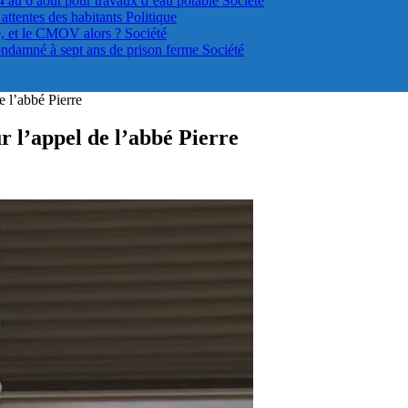
4 au 6 août pour travaux d’eau potable
Société
s attentes des habitants
Politique
le, et le CMOV alors ?
Société
ondamné à sept ans de prison ferme
Société
e l’abbé Pierre
r l’appel de l’abbé Pierre