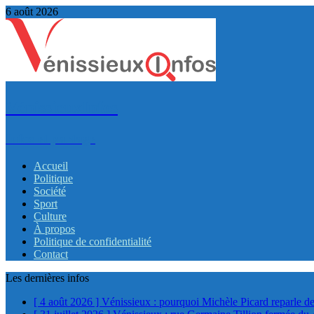
6 août 2026
VénissieuxInfos
Infos et partage
Accueil
Politique
Société
Sport
Culture
À propos
Politique de confidentialité
Contact
Les dernières infos
[ 4 août 2026 ]
Vénissieux : pourquoi Michèle Picard reparle de