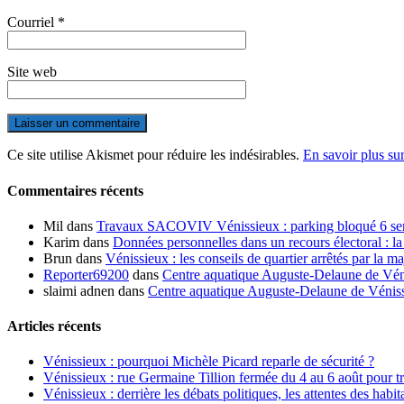
Courriel
*
Site web
Ce site utilise Akismet pour réduire les indésirables.
En savoir plus su
Commentaires récents
Mil
dans
Travaux SACOVIV Vénissieux : parking bloqué 6 sema
Karim
dans
Données personnelles dans un recours électoral : la
Brun
dans
Vénissieux : les conseils de quartier arrêtés par la ma
Reporter69200
dans
Centre aquatique Auguste-Delaune de Vénis
slaimi adnen
dans
Centre aquatique Auguste-Delaune de Vénissi
Articles récents
Vénissieux : pourquoi Michèle Picard reparle de sécurité ?
Vénissieux : rue Germaine Tillion fermée du 4 au 6 août pour t
Vénissieux : derrière les débats politiques, les attentes des habit