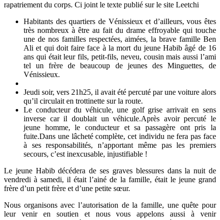
rapatriement du corps. Ci joint le texte publié sur le site Leetchi
Habitants des quartiers de Vénissieux et d’ailleurs, vous êtes
très nombreux à être au fait du drame effroyable qui touche
une de nos familles respectées, aimées, la brave famille Ben
Ali et qui doit faire face à la mort du jeune Habib âgé de 16
ans qui était leur fils, petit-fils, neveu, cousin mais aussi l’ami
tel un frère de beaucoup de jeunes des Minguettes, de
Vénissieux.
Jeudi soir, vers 21h25, il avait été percuté par une voiture alors
qu’il circulait en trottinette sur la route.
Le conducteur du véhicule, une golf grise arrivait en sens
inverse car il doublait un véhicule.Après avoir percuté le
jeune homme, le conducteur et sa passagère ont pris la
fuite.Dans une lâcheté complète, cet individu ne fera pas face
à ses responsabilités, n’apportant même pas les premiers
secours, c’est inexcusable, injustifiable !
Le jeune Habib décédera de ses graves blessures dans la nuit de
vendredi à samedi, il était l’ainé de la famille, était le jeune grand
frère d’un petit frère et d’une petite sœur.
Nous organisons avec l’autorisation de la famille, une quête pour
leur venir en soutien et nous vous appelons aussi à venir