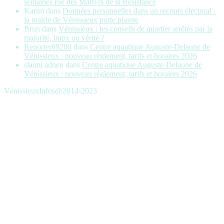
semaines rue des Martyrs de la Résistance
Karim
dans
Données personnelles dans un recours électoral :
la mairie de Vénissieux porte plainte
Brun
dans
Vénissieux : les conseils de quartier arrêtés par la
majorité, intox ou vérité ?
Reporter69200
dans
Centre aquatique Auguste-Delaune de
Vénissieux : nouveau règlement, tarifs et horaires 2026
slaimi adnen
dans
Centre aquatique Auguste-Delaune de
Vénissieux : nouveau règlement, tarifs et horaires 2026
VénissieuxInfos@2014-2023