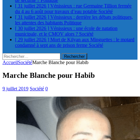
de sécurité ?
Politique
[ 31 juillet 2026 ]
Vénissieux : rue Germaine Tillion fermée
du 4 au 6 août pour travaux d’eau potable
Société
[ 31 juillet 2026 ]
Vénissieux : derrière les débats politiques,
les attentes des habitants
Politique
[ 30 juillet 2026 ]
Vénissieux : une école de natation
municipale, et le CMOV alors ?
Société
[ 29 juillet 2026 ]
Mort de Kilyan aux Minguettes : le motard
condamné à sept ans de prison ferme
Société
Rechercher :
Accueil
Société
Marche Blanche pour Habib
Marche Blanche pour Habib
9 juillet 2019
Société
0