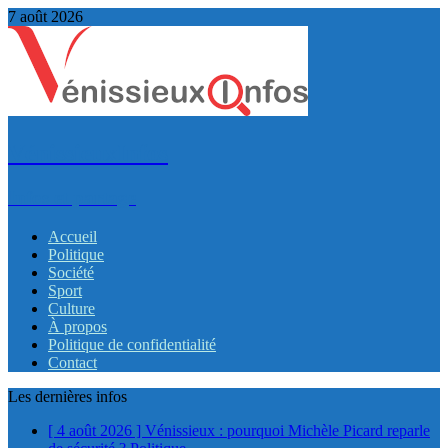
7 août 2026
VénissieuxInfos
Infos et partage
Accueil
Politique
Société
Sport
Culture
À propos
Politique de confidentialité
Contact
Les dernières infos
[ 4 août 2026 ]
Vénissieux : pourquoi Michèle Picard reparle