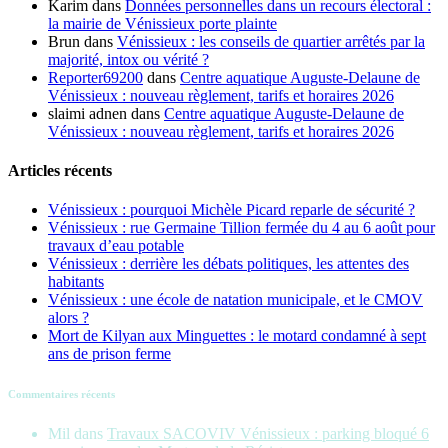
Karim
dans
Données personnelles dans un recours électoral :
la mairie de Vénissieux porte plainte
Brun
dans
Vénissieux : les conseils de quartier arrêtés par la
majorité, intox ou vérité ?
Reporter69200
dans
Centre aquatique Auguste-Delaune de
Vénissieux : nouveau règlement, tarifs et horaires 2026
slaimi adnen
dans
Centre aquatique Auguste-Delaune de
Vénissieux : nouveau règlement, tarifs et horaires 2026
Articles récents
Vénissieux : pourquoi Michèle Picard reparle de sécurité ?
Vénissieux : rue Germaine Tillion fermée du 4 au 6 août pour
travaux d’eau potable
Vénissieux : derrière les débats politiques, les attentes des
habitants
Vénissieux : une école de natation municipale, et le CMOV
alors ?
Mort de Kilyan aux Minguettes : le motard condamné à sept
ans de prison ferme
Commentaires récents
Mil
dans
Travaux SACOVIV Vénissieux : parking bloqué 6