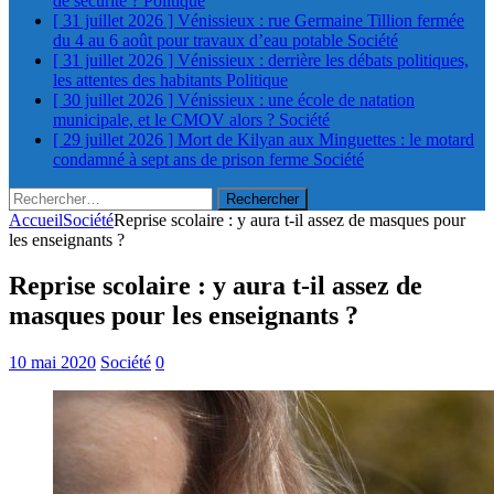
de sécurité ?
Politique
[ 31 juillet 2026 ]
Vénissieux : rue Germaine Tillion fermée
du 4 au 6 août pour travaux d’eau potable
Société
[ 31 juillet 2026 ]
Vénissieux : derrière les débats politiques,
les attentes des habitants
Politique
[ 30 juillet 2026 ]
Vénissieux : une école de natation
municipale, et le CMOV alors ?
Société
[ 29 juillet 2026 ]
Mort de Kilyan aux Minguettes : le motard
condamné à sept ans de prison ferme
Société
Rechercher :
Accueil
Société
Reprise scolaire : y aura t-il assez de masques pour
les enseignants ?
Reprise scolaire : y aura t-il assez de
masques pour les enseignants ?
10 mai 2020
Société
0