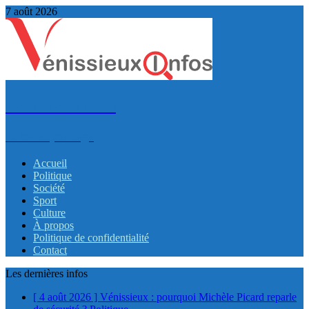
7 août 2026
VénissieuxInfos
Infos et partage
Accueil
Politique
Société
Sport
Culture
À propos
Politique de confidentialité
Contact
Les dernières infos
[ 4 août 2026 ]
Vénissieux : pourquoi Michèle Picard reparle