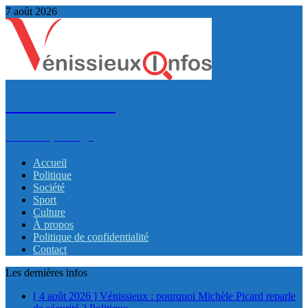
7 août 2026
VénissieuxInfos
Infos et partage
Accueil
Politique
Société
Sport
Culture
À propos
Politique de confidentialité
Contact
Les dernières infos
[ 4 août 2026 ]
Vénissieux : pourquoi Michèle Picard reparle