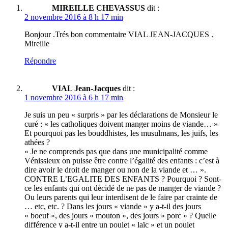
MIREILLE CHEVASSUS
dit :
2 novembre 2016 à 8 h 17 min
Bonjour .Trés bon commentaire VIAL JEAN-JACQUES .
Mireille
Répondre
VIAL Jean-Jacques
dit :
1 novembre 2016 à 6 h 17 min
Je suis un peu « surpris » par les déclarations de Monsieur le
curé : « les catholiques doivent manger moins de viande… »
Et pourquoi pas les bouddhistes, les musulmans, les juifs, les
athées ?
« Je ne comprends pas que dans une municipalité comme
Vénissieux on puisse être contre l’égalité des enfants : c’est à
dire avoir le droit de manger ou non de la viande et … ».
CONTRE L’EGALITE DES ENFANTS ? Pourquoi ? Sont-
ce les enfants qui ont décidé de ne pas de manger de viande ?
Ou leurs parents qui leur interdisent de le faire par crainte de
… etc, etc. ? Dans les jours « viande » y a-t-il des jours
« boeuf », des jours « mouton », des jours « porc » ? Quelle
différence y a-t-il entre un poulet « laïc » et un poulet