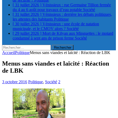
de sécurité ?
Politique
[ 31 juillet 2026 ]
Vénissieux : rue Germaine Tillion fermée
du 4 au 6 août pour travaux d’eau potable
Société
[ 31 juillet 2026 ]
Vénissieux : derrière les débats politiques,
les attentes des habitants
Politique
[ 30 juillet 2026 ]
Vénissieux : une école de natation
municipale, et le CMOV alors ?
Société
[ 29 juillet 2026 ]
Mort de Kilyan aux Minguettes : le motard
condamné à sept ans de prison ferme
Société
Rechercher :
Accueil
Politique
Menus sans viandes et laïcité : Réaction de LBK
Menus sans viandes et laïcité : Réaction
de LBK
3 octobre 2016
Politique
,
Société
2