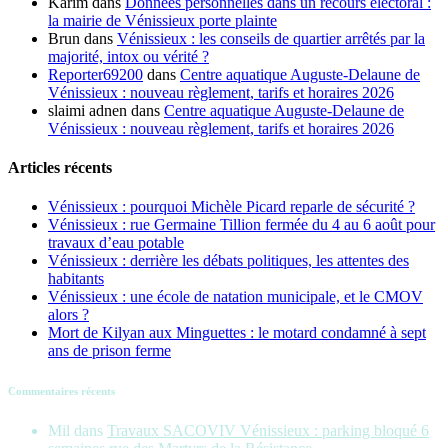
Karim
dans
Données personnelles dans un recours électoral :
la mairie de Vénissieux porte plainte
Brun
dans
Vénissieux : les conseils de quartier arrêtés par la
majorité, intox ou vérité ?
Reporter69200
dans
Centre aquatique Auguste-Delaune de
Vénissieux : nouveau règlement, tarifs et horaires 2026
slaimi adnen
dans
Centre aquatique Auguste-Delaune de
Vénissieux : nouveau règlement, tarifs et horaires 2026
Articles récents
Vénissieux : pourquoi Michèle Picard reparle de sécurité ?
Vénissieux : rue Germaine Tillion fermée du 4 au 6 août pour
travaux d’eau potable
Vénissieux : derrière les débats politiques, les attentes des
habitants
Vénissieux : une école de natation municipale, et le CMOV
alors ?
Mort de Kilyan aux Minguettes : le motard condamné à sept
ans de prison ferme
Commentaires récents
Mil
dans
Travaux SACOVIV Vénissieux : parking bloqué 6