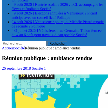
ton
Société
[ 9 août 2026 ]
Rentrée scolaire 2026 : TCL accompagne les
élèves et étudiants
Société
[ 9 août 2026 ]
Élections annulées à Vénissieux ? Picard
anticipe avec un conseil fictif
Politique
[ 4 août 2026 ]
Vénissieux : pourquoi Michèle Picard reparle
de sécurité ?
Politique
[ 31 juillet 2026 ]
Vénissieux : rue Germaine Tillion fermée
du 4 au 6 août pour travaux d’eau potable
Société
Rechercher :
Accueil
Société
Réunion publique : ambiance tendue
Réunion publique : ambiance tendue
26 septembre 2018
Société
1