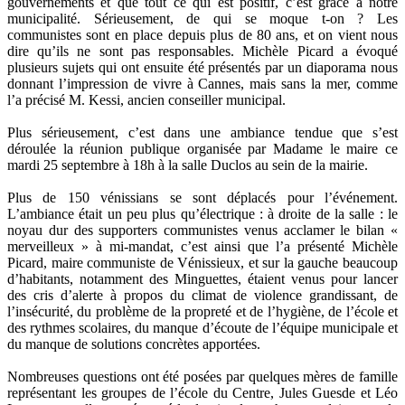
gouvernements et que tout ce qui est positif, c’est grâce à notre
municipalité. Sérieusement, de qui se moque t-on ? Les
communistes sont en place depuis plus de 80 ans, et on vient nous
dire qu’ils ne sont pas responsables. Michèle Picard a évoqué
plusieurs sujets qui ont ensuite été présentés par un diaporama nous
donnant l’impression de vivre à Cannes, mais sans la mer, comme
l’a précisé M. Kessi, ancien conseiller municipal.
Plus sérieusement, c’est dans une ambiance tendue que s’est
déroulée la réunion publique organisée par Madame le maire ce
mardi 25 septembre à 18h à la salle Duclos au sein de la mairie.
Plus de 150 vénissians se sont déplacés pour l’événement.
L’ambiance était un peu plus qu’électrique : à droite de la salle : le
noyau dur des supporters communistes venus acclamer le bilan «
merveilleux » à mi-mandat, c’est ainsi que l’a présenté Michèle
Picard, maire communiste de Vénissieux, et sur la gauche beaucoup
d’habitants, notamment des Minguettes, étaient venus pour lancer
des cris d’alerte à propos du climat de violence grandissant, de
l’insécurité, du problème de la propreté et de l’hygiène, de l’école et
des rythmes scolaires, du manque d’écoute de l’équipe municipale et
du manque de solutions concrètes apportées.
Nombreuses questions ont été posées par quelques mères de famille
représentant les groupes de l’école du Centre, Jules Guesde et Léo