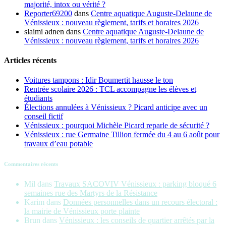
majorité, intox ou vérité ?
Reporter69200
dans
Centre aquatique Auguste-Delaune de
Vénissieux : nouveau règlement, tarifs et horaires 2026
slaimi adnen
dans
Centre aquatique Auguste-Delaune de
Vénissieux : nouveau règlement, tarifs et horaires 2026
Articles récents
Voitures tampons : Idir Boumertit hausse le ton
Rentrée scolaire 2026 : TCL accompagne les élèves et
étudiants
Élections annulées à Vénissieux ? Picard anticipe avec un
conseil fictif
Vénissieux : pourquoi Michèle Picard reparle de sécurité ?
Vénissieux : rue Germaine Tillion fermée du 4 au 6 août pour
travaux d’eau potable
Commentaires récents
Mil
dans
Travaux SACOVIV Vénissieux : parking bloqué 6
semaines rue des Martyrs de la Résistance
Karim
dans
Données personnelles dans un recours électoral :
la mairie de Vénissieux porte plainte
Brun
dans
Vénissieux : les conseils de quartier arrêtés par la