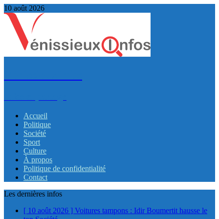
10 août 2026
VénissieuxInfos
Infos et partage
Accueil
Politique
Société
Sport
Culture
À propos
Politique de confidentialité
Contact
Les dernières infos
[ 10 août 2026 ]
Voitures tampons : Idir Boumertit hausse le