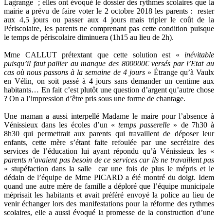
Lagrange ; elles ont évoqué le dossier des rythmes scolaires que la
mairie a prévu de faire voter le 2 octobre 2018 les parents : rester
aux 4,5 jours ou passer aux 4 jours mais tripler le coût de la
Périscolaire, les parents ne comprenant pas cette condition puisque
le temps de périscolaire diminuera (1h15 au lieu de 2h).
Mme CALLUT prétextant que cette solution est «
inévitable
puisqu’il faut pallier au manque des 800000€ versés par l’Etat au
cas où nous passons à la semaine de 4 jours
» Étrange qu’à Vaulx
en Vélin, on soit passé à 4 jours sans demander un centime aux
habitants… En fait c’est plutôt une question d’argent qu’autre chose
? On a l’impression d’être pris sous une forme de chantage.
Une maman a aussi interpellé Madame le maire pour l’absence à
Vénissieux dans les écoles d’un «
temps passerelle
» de 7h30 à
8h30 qui permettrait aux parents qui travaillent de déposer leur
enfants, cette mère s’étant faite refoulée par une secrétaire des
services de l’éducation lui ayant répondu qu’à Vénissieux les «
parents n’avaient pas besoin de ce services car ils ne travaillent pas
» stupéfaction dans la salle car une fois de plus le mépris et le
dédain de l’équipe de Mme PICARD a été montré du doigt. Idem
quand une autre mère de famille a déploré que l’équipe municipale
méprisait les habitants et avait préféré envoyé la police au lieu de
venir échanger lors des manifestations pour la réforme des rythmes
scolaires, elle a aussi évoqué la promesse de la construction d’une