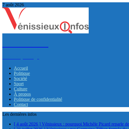
7 août 2026
VénissieuxInfos
Infos et partage
Accueil
Politique
Société
Sport
Culture
À propos
Politique de confidentialité
Contact
Les dernières infos
[ 4 août 2026 ]
Vénissieux : pourquoi Michèle Picard reparle de