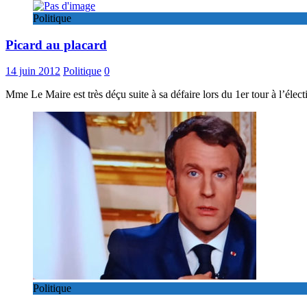
Politique
Picard au placard
14 juin 2012
Politique
0
Mme Le Maire est très déçu suite à sa défaire lors du 1er tour à l’électi
Politique