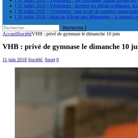
[ 31 juillet 2026 ]
Vénissieux : rue Germaine Tillion fermée du 
[ 31 juillet 2026 ]
Vénissieux : derrière les débats politiques, le
[ 30 juillet 2026 ]
Vénissieux : une école de natation municipa
[ 29 juillet 2026 ]
Mort de Kilyan aux Minguettes : le motard c
Rechercher :
Accueil
Société
VHB : privé de gymnase le dimanche 10 juin
VHB : privé de gymnase le dimanche 10 ju
11 juin 2018
Société
,
Sport
0