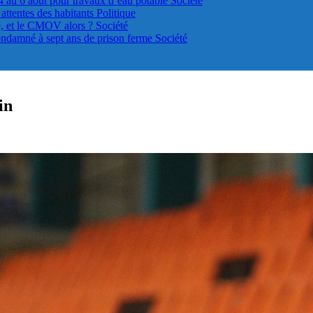
4 au 6 août pour travaux d’eau potable
Société
s attentes des habitants
Politique
le, et le CMOV alors ?
Société
ondamné à sept ans de prison ferme
Société
in