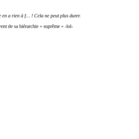
e en a rien à f… ! Cela ne peut plus durer.
nt de sa hiérarchie « suprême » -lol-