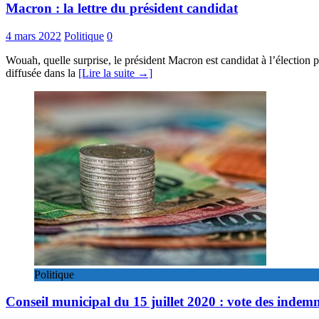
Macron : la lettre du président candidat
4 mars 2022
Politique
0
Wouah, quelle surprise, le président Macron est candidat à l’élection pr
diffusée dans la
[Lire la suite →]
Politique
Conseil municipal du 15 juillet 2020 : vote des indemn